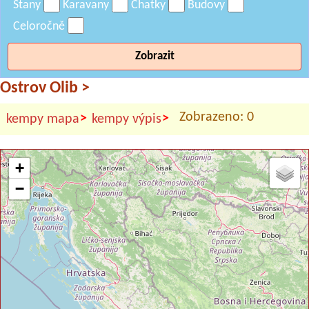
Stany
Karavany
Chatky
Budovy
Celoročně
Zobrazit
Ostrov Olib
>
Zobrazeno: 0
>
>
kempy mapa
kempy výpis
+
−