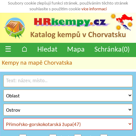
Soubory cookie zlepšují funkci stránek, používáním těchto stránek
souhlasíte s použitím cookie
více informací
☰
⌂
Hledat
Mapa
Schránka(
0
)
Kempy na mapě Chorvatska