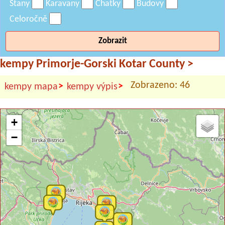
Stany
Karavany
Chatky
Budovy
Celoročně
Zobrazit
kempy Primorje-Gorski Kotar County
>
Zobrazeno: 46
>
>
kempy mapa
kempy výpis
+
−