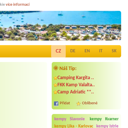
okie
více informací
CZ
DE
EN
IT
SK
🌞 Náš Tip:
Camping Kargita ..
FKK Kamp Valalta..
Camp Adriatic **..
Přidat
Oblíbené
kempy Slavonie
kempy Kvarner
kempy Lika - Karlovac
kempy Istrie