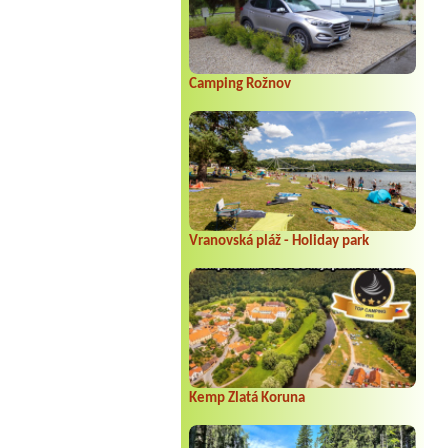
Camping Rožnov
Vranovská pláž - Holiday park
Kemp Zlatá Koruna