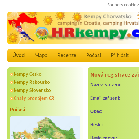
Soubory cookie z
Úvod
Mapa
Recenze
Počasí
Přihlásit
kempy Česko
Nová registrace z
kempy Rakousko
Název zařízení:
kempy Slovensko
Email zařízení:
Chaty pronájem ČR
Počasí
Obec:
Heslo:
Heslo znovu: