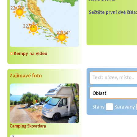
Sečtěte první dvě čísla
Kempy na videu
Zajímavé foto
Stany
Karavany
Camping Skovrdara