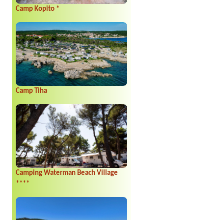
Camp Kopito *
Camp Tiha
Camping Waterman Beach Village
****