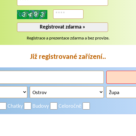
:
Registrace a prezentace zdarma a bez provize.
Již registrované zařízení..
Chatky
Budovy
Celoročně