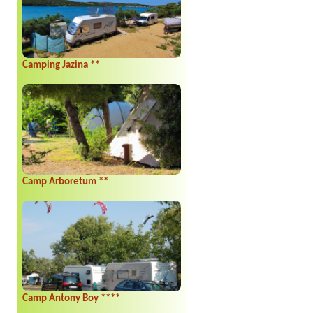
Camping Jazina **
Camp Arboretum **
Camp Antony Boy ****