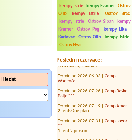
kempy Istrie
kempy Kvarner
Ostrov
Olib
kempy Istrie
Ostrov Brač
kempy Istrie
Ostrov Šipan
kempy
Kvarner
Ostrov Pag
kempy Lika -
Termín od 2026-08-08 |
Camp Zdovica
Karlovac
Ostrov Olib
kempy Istrie
11
Ostrov Hvar
..
Termín od 2026-08-14 |
Camp Baško
Polje ***
Poslední rezervace:
Tent 3x3 m, 2 adults
Termín od 2026-08-03 |
Camp
Wodenča
Hledat
Termín od 2026-07-26 |
Camp Baško
Polje ***
Termín od 2026-07-19 |
Camp Amar
2 tentsOne place
Termín od 2026-07-31 |
Camp Lovor
**
1 tent 2 person
Termín od 2026-08-03 |
Campsite