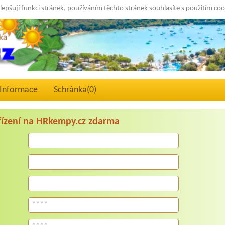
lepšují funkci stránek, používáním těchto stránek souhlasíte s použitím co
Informace
Schránka(
0
)
ařízení na HRkempy.cz zdarma