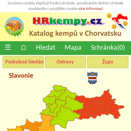
Soubory cookie zlepšují funkci stránek, používáním těchto stránek
souhlasíte s použitím cookie
více informací
☰
⌂
Hledat
Mapa
Schránka(
0
)
Podrobné hledání
Ostrovy
Župy
Slavonie