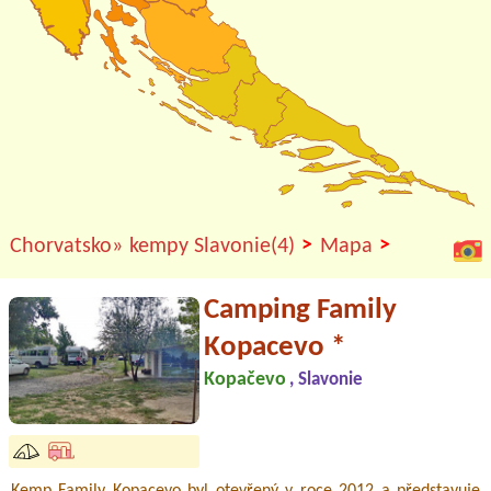
>
>
Chorvatsko»
kempy Slavonie(4)
Mapa
Camping Family
Kopacevo *
Kopačevo
, Slavonie
Kemp Family Kopacevo byl otevřený v roce 2012 a představuje