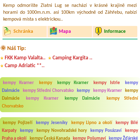
Kemp odmorište Zlatni Lug se nachází v krásné krajině mezi
horami do 1000m.n.m. asi 100km východně od Záhřebu, nabízí
kempová místa s elektrickou..
Schránka
Mapa
Informace
🌞 Náš Tip:
FKK Kamp Valalta..
Camping Kargita ..
Camp Adriatic **..
kempy Kvarner
kempy
kempy Kvarner
kempy Istrie
kempy
Dalmácie
kempy Střední Chorvatsko
kempy
kempy Kvarner
kempy
Dalmácie
kempy Kvarner
kempy Dalmácie
kempy Střední
Chorvatsko
kempy Pojizeří
kempy Jeseníky
kempy Lipno a okolí
kempy Bílé
Karpaty
kempy
kempy Novohradské hory
kempy Posázaví
kempy
Praha a okolí
kempy Česká Kanada
kempy Pošumaví
kempy Žďárské