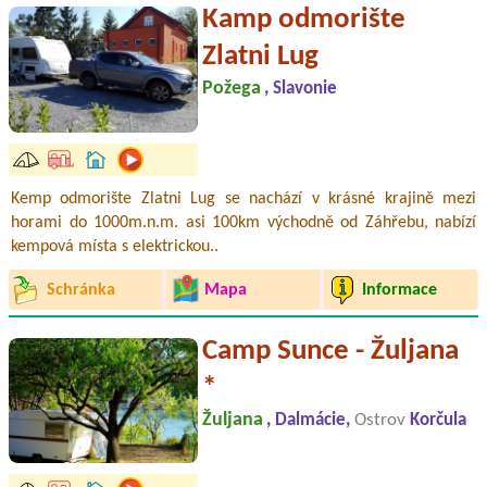
Kamp odmorište
Zlatni Lug
Požega
, Slavonie
Kemp odmorište Zlatni Lug se nachází v krásné krajině mezi
horami do 1000m.n.m. asi 100km východně od Záhřebu, nabízí
kempová místa s elektrickou..
Schránka
Mapa
Informace
Camp Sunce - Žuljana
*
Žuljana
, Dalmácie,
Ostrov
Korčula