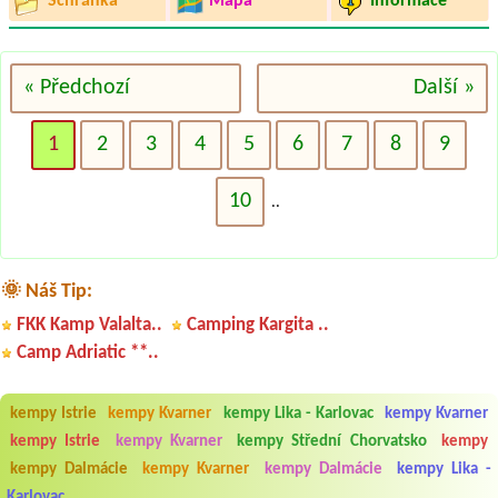
Schránka
Mapa
Informace
« Předchozí
Další »
1
2
3
4
5
6
7
8
9
10
..
🌞 Náš Tip:
FKK Kamp Valalta..
Camping Kargita ..
Camp Adriatic **..
kempy Istrie
kempy Kvarner
kempy Lika - Karlovac
kempy Kvarner
kempy Istrie
kempy Kvarner
kempy Střední Chorvatsko
kempy
kempy Dalmácie
kempy Kvarner
kempy Dalmácie
kempy Lika -
Karlovac