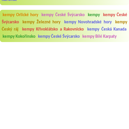
kempy Orlické hory
kempy České Švýcarsko
kempy
kempy České
Švýcarsko
kempy Železné hory
kempy Novohradské hory
kempy
Český ráj
kempy Křivoklátsko a Rakovnicko
kempy Česká Kanada
kempy Kokořínsko
kempy České Švýcarsko
kempy Bílé Karpaty