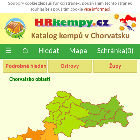
Soubory cookie zlepšují funkci stránek, používáním těchto stránek
souhlasíte s použitím cookie
více informací
☰
⌂
Hledat
Mapa
Schránka(
0
)
Podrobné hledání
Ostrovy
Župy
Chorvatsko oblasti