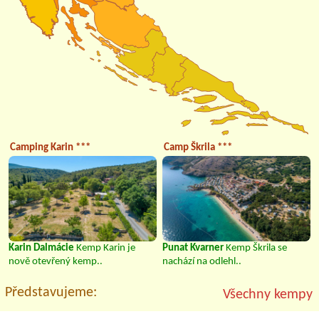
Camping Karin ***
Camp Škrila ***
Karin Dalmácie
Kemp Karin je
Punat Kvarner
Kemp Škrila se
nově otevřený kemp..
nachází na odlehl..
Představujeme:
Všechny kempy