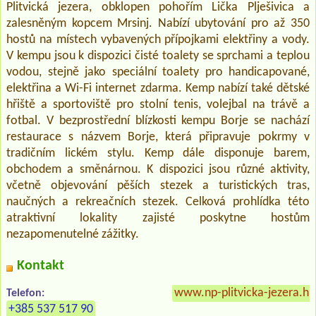
Plitvická jezera, obklopen pohořím Lička Plješivica a
zalesněným kopcem Mrsinj. Nabízí ubytování pro až 350
hostů na místech vybavených přípojkami elektřiny a vody.
V kempu jsou k dispozici čisté toalety se sprchami a teplou
vodou, stejně jako speciální toalety pro handicapované,
elektřina a Wi-Fi internet zdarma. Kemp nabízí také dětské
hřiště a sportoviště pro stolní tenis, volejbal na trávě a
fotbal. V bezprostřední blízkosti kempu Borje se nachází
restaurace s názvem Borje, která připravuje pokrmy v
tradičním lickém stylu. Kemp dále disponuje barem,
obchodem a směnárnou. K dispozici jsou různé aktivity,
včetně objevování pěších stezek a turistických tras,
naučných a rekreačních stezek. Celková prohlídka této
atraktivní lokality zajisté poskytne hostům
nezapomenutelné zážitky.
Kontakt
www.np-plitvicka-jezera.hr
Telefon:
+385 537 517 90