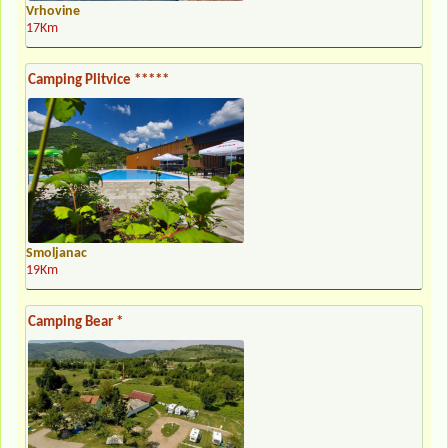
Vrhovine
17Km
Camping Plitvice *****
Smoljanac
19Km
Camping Bear *