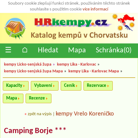
Soubory cookie zlepšují funkci stránek, používáním těchto stránek
souhlasíte s použitím cookie
více informací
☰
⌂
Hledat
Mapa
Schránka(
0
)
kempy Licko-senjská župa
»
kempy Lika - Karlovac
»
kempy Licko-senjská župa Mapa
»
kempy Lika - Karlovac Mapa
»
Kapacity
Vybavení
Ceník
Rezervace
Mapa
Recenze
kempy Vrelo Koreničko
«
zpět na výpis
|
Camping Borje ***