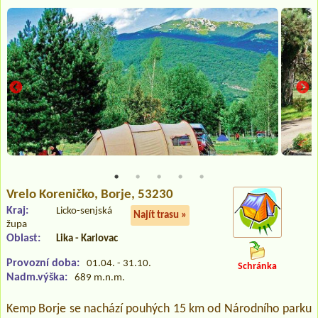
Vrelo Koreničko
, Borje, 53230
Kraj:
Licko-senjská
Najít trasu »
župa
Oblast:
Lika - Karlovac
Provozní doba:
01.04. - 31.10.
Schránka
Nadm.výška:
689 m.n.m.
Kemp Borje se nachází pouhých 15 km od Národního parku