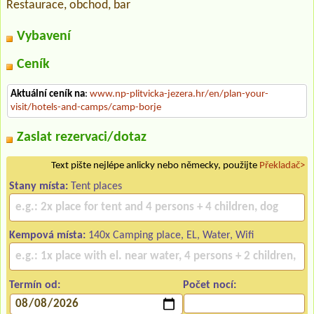
Restaurace, obchod, bar
Vybavení
Ceník
Aktuální ceník na
:
www.np-plitvicka-jezera.hr/en/plan-your-
visit/hotels-and-camps/camp-borje
Zaslat rezervaci/dotaz
Text pište nejlépe anlicky nebo německy, použijte
Překladač>
Stany místa:
Tent places
Kempová místa:
140x Camping place, EL, Water, Wifi
Termín od:
Počet nocí: