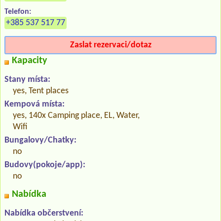
Telefon:
+385 537 517 77
Zaslat rezervaci/dotaz
Kapacity
Stany místa:
yes, Tent places
Kempová místa:
yes, 140x Camping place, EL, Water,
Wifi
Bungalovy/Chatky:
no
Budovy(pokoje/app):
no
Nabídka
Nabídka občerstvení: