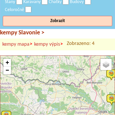
Stany
Karavany
Chatky
Budovy
Celoročně
Zobrazit
kempy Slavonie
>
Zobrazeno: 4
>
>
kempy mapa
kempy výpis
+
−