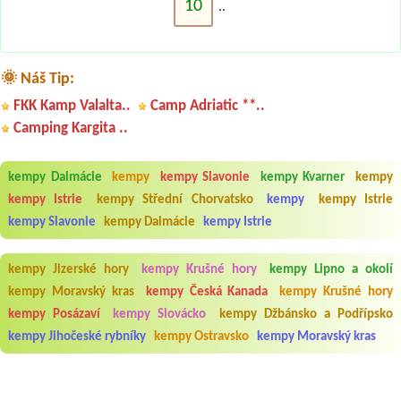
10
..
🌞 Náš Tip:
FKK Kamp Valalta..
Camp Adriatic **..
Camping Kargita ..
kempy Dalmácie
kempy
kempy Slavonie
kempy Kvarner
kempy
kempy Istrie
kempy Střední Chorvatsko
kempy
kempy Istrie
kempy Slavonie
kempy Dalmácie
kempy Istrie
kempy Jizerské hory
kempy Krušné hory
kempy Lipno a okolí
kempy Moravský kras
kempy Česká Kanada
kempy Krušné hory
kempy Posázaví
kempy Slovácko
kempy Džbánsko a Podřípsko
kempy Jihočeské rybníky
kempy Ostravsko
kempy Moravský kras