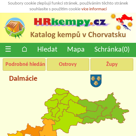
Soubory cookie zlepšují funkci stránek, používáním těchto stránek
souhlasíte s použitím cookie
více informací
☰
⌂
Hledat
Mapa
Schránka(
0
)
Podrobné hledání
Ostrovy
Župy
Dalmácie