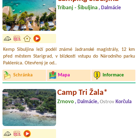
Tribanj - Šibuljina
, Dalmácie
Kemp Sibuljina leží podél známé Jadranské magistrály, 12 km
před městem Starigrad, v blízkosti vstupu do Národního parku
Paklenica. Otevřený je od..
Schránka
Mapa
Informace
Camp Tri Žala*
Zrnovo
, Dalmácie,
Ostrov
Korčula