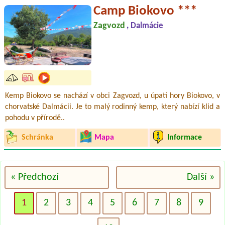
Camp Biokovo ***
Zagvozd
, Dalmácie
Kemp Biokovo se nachází v obci Zagvozd, u úpatí hory Biokovo, v
chorvatské Dalmácii. Je to malý rodinný kemp, který nabízí klid a
pohodu v přírodě..
Schránka
Mapa
Informace
« Předchozí
Další »
1
2
3
4
5
6
7
8
9