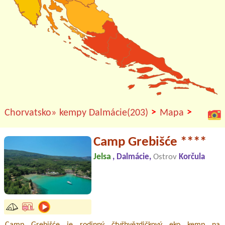
>
>
Chorvatsko»
kempy Dalmácie(203)
Mapa
Camp Grebišće ****
Jelsa
, Dalmácie,
Ostrov
Korčula
Camp Grebišće je rodinný čtyřhvězdičkový eko kemp na