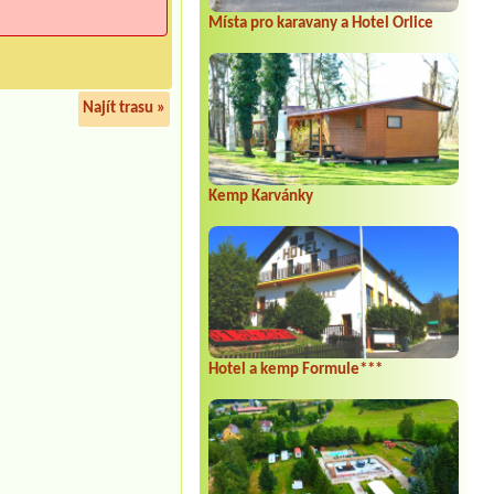
Místa pro karavany a Hotel Orlice
Najít trasu »
Kemp Karvánky
Hotel a kemp Formule***