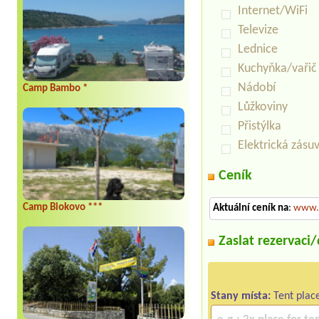
Internet/WiFi
Televize
Lednice
Kuchyňka/vařič
Nádobí
Camp Bambo *
Lůžkoviny
Přistýlka
Elektrická zásu
Ceník
Camp Biokovo ***
Aktuální ceník na
:
www.c
Zaslat rezervaci
Stany místa:
Tent plac