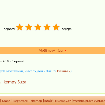
nejhorší
nejlepší
Vložit nový názor
»
ntář. Buďte první!
ých návštěvníků, všechny jsou v diskuzi,
Diskuze »
)
kempy Suza
s
|
|
Mapa
|
Registrace
|
sitemap
|
info(z)HRkempy.cz |
všechna práva vyhraz