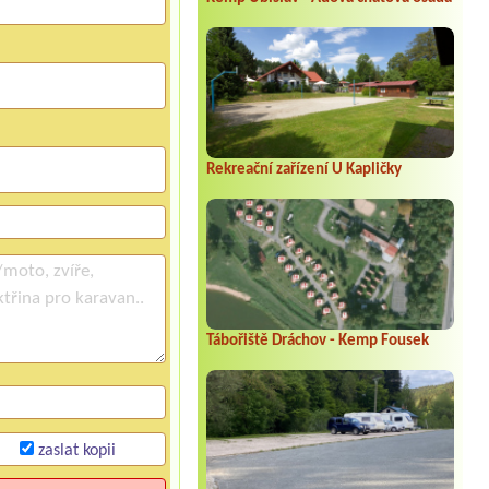
Rekreační zařízení U Kapličky
Tábořiště Dráchov - Kemp Fousek
zaslat kopii