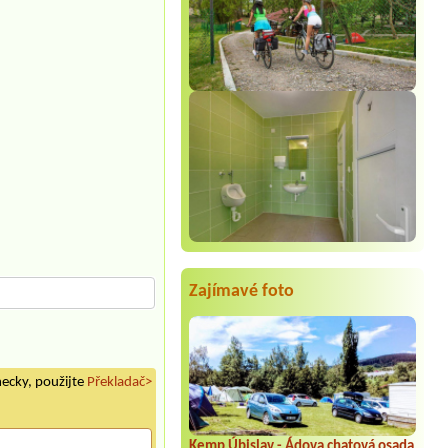
Zajímavé foto
mecky, použijte
Překladač>
Kemp Úbislav - Ádova chatová osada