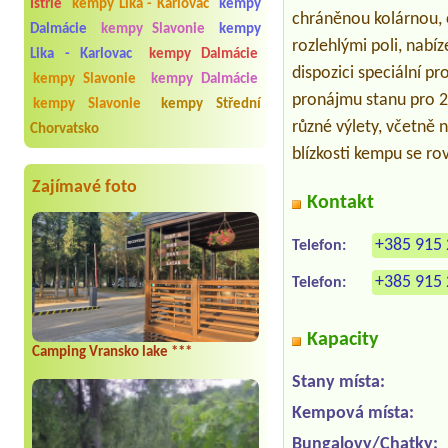
Istrie
kempy Lika - Karlovac
kempy
chráněnou kolárnou, c
Dalmácie
kempy Slavonie
kempy
rozlehlými poli, nabíz
Lika - Karlovac
kempy Dalmácie
dispozici speciální p
kempy Slavonie
kempy Dalmácie
pronájmu stanu pro 2
kempy Slavonie
kempy Střední
různé výlety, včetně n
Chorvatsko
blízkosti kempu se r
Zajímavé foto
Kontakt
+385 915 
Telefon:
+385 915 
Telefon:
Kapacity
Camping Vransko lake ***
Stany místa:
Kempová místa:
Bungalovy/Chatky: