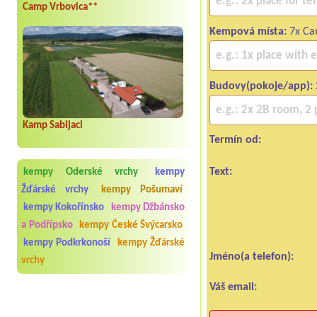
Camp Vrbovica**
Kempová místa:
7x Cam
Budovy(pokoje/app):
Kamp Sabljaci
Termín od:
Text:
kempy Oderské vrchy
kempy
Žďárské vrchy
kempy Pošumaví
kempy Kokořínsko
kempy Džbánsko
a Podřípsko
kempy České Švýcarsko
kempy Podkrkonoší
kempy Žďárské
Jméno(a telefon):
vrchy
Váš email: