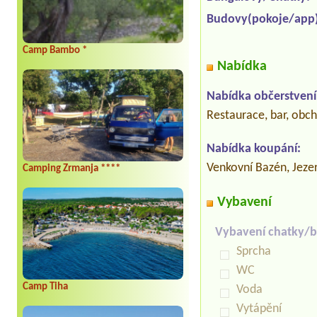
Budovy(pokoje/app)
Camp Bambo *
Nabídka
Nabídka občerstvení
Restaurace, bar, obc
Nabídka koupání:
Venkovní Bazén, Jeze
Camping Zrmanja ****
Vybavení
Vybavení chatky/b
Sprcha
WC
Camp Tiha
Voda
Vytápění