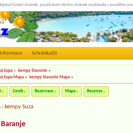
lepšují funkci stránek, používáním těchto stránek souhlasíte s použitím co
Informace
Schránka(
0
)
ká župa
»
kempy Slavonie
»
ká župa Mapa
»
kempy Slavonie Mapa
»
í
Ceník
Rezervace
Mapa
Recenze
kempy Suza
s
|
 Baranje