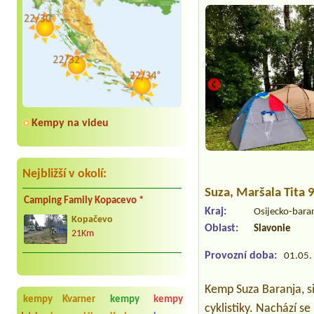
Kempy na videu
Nejbližší v okolí:
Suza
, Maršala Tita
Camping Family Kopacevo *
Kraj:
Osijecko-bara
Kopačevo
Oblast:
Slavonie
21Km
Provozní doba:
01.05. 
Kemp Suza Baranja, s
kempy Kvarner
kempy
kempy
cyklistiky. Nachází s