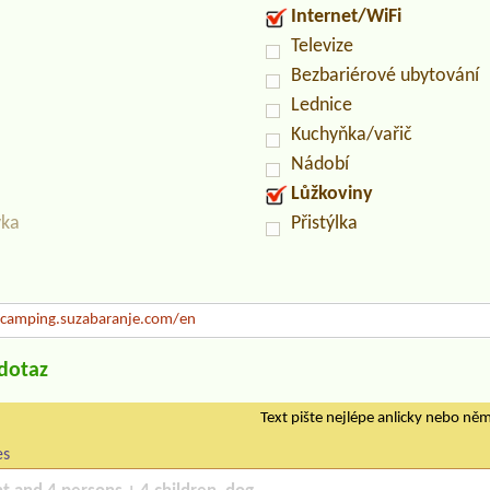
Internet/WiFi
Televize
Bezbariérové ubytování
Lednice
Kuchyňka/vařič
Nádobí
Lůžkoviny
vka
Přistýlka
amping.suzabaranje.com/en
/dotaz
Text pište nejlépe anlicky nebo ně
es