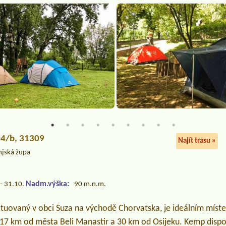
 94/b, 31309
Najít trasu »
njská župa
Nadm.výška:
- 31.10.
90 m.n.m.
ituovaný v obci Suza na východě Chorvatska, je ideálním míst
e 17 km od města Beli Manastir a 30 km od Osijeku. Kemp disp