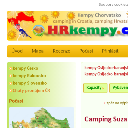
Soubory cookie z
Úvod
Mapa
Recenze
Počasí
Přihlásit
kempy Osijecko-baranjs
kempy Česko
kempy Osijecko-baranjs
kempy Rakousko
kempy Slovensko
Kapacity
Vybaven
Chaty pronájem ČR
Počasí
«
zpět na výpi
Camping Suza