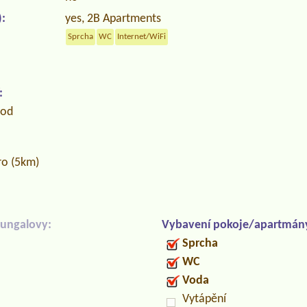
:
yes, 2B Apartments
Sprcha
WC
Internet/WiFi
:
hod
ro (5km)
ungalovy:
Vybavení pokoje/apartmán
Sprcha
WC
Voda
Vytápění