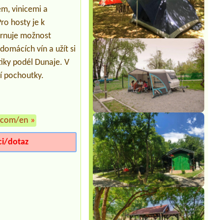
em, vinicemi a
Termín od 2026-08-08 |
Camp Zdovica
11
Pro hosty je k
ahrnuje možnost
mácích vín a užít si
stiky podél Dunaje. V
í pochoutky.
.com/en
»
ci/dotaz