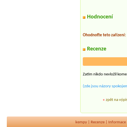
Hodnocení
Ohodnoťte teto zařízení:
Recenze
Zatím nikdo nevložil kome
(zde jsou názory spokojen
«
zpět na výpi
kempy
|
Recenze
|
Informace