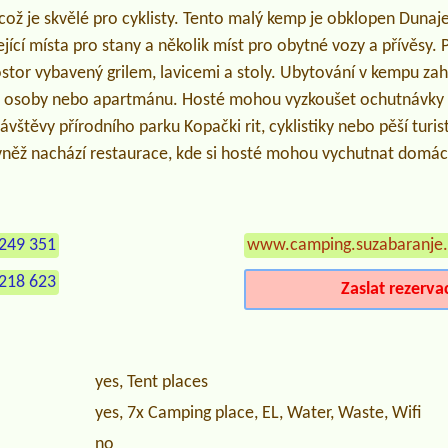
ož je skvělé pro cyklisty. Tento malý kemp je obklopen Dunaj
ející místa pro stany a několik míst pro obytné vozy a přívěsy. 
rostor vybavený grilem, lavicemi a stoly. Ubytování v kempu z
 osoby nebo apartmánu. Hosté mohou vyzkoušet ochutnávky do
ávštěvy přírodního parku Kopački rit, cyklistiky nebo pěší turi
ovněž nachází restaurace, kde si hosté mohou vychutnat domác
249 351
www.camping.suzabaranje
218 623
Zaslat rezerva
yes, Tent places
yes, 7x Camping place, EL, Water, Waste, Wifi
no