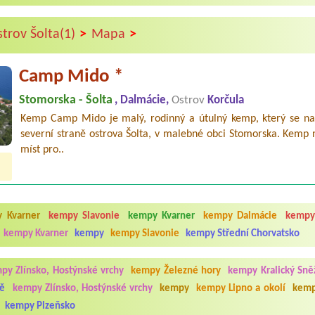
>
>
strov Šolta(1)
Mapa
Camp Mido *
Stomorska - Šolta
, Dalmácie,
Ostrov
Korčula
Kemp Camp Mido je malý, rodinný a útulný kemp, který se na
severní straně ostrova Šolta, v malebné obci Stomorska. Kemp 
míst pro..
 Kvarner
kempy Slavonie
kempy Kvarner
kempy Dalmácie
kempy
kempy Kvarner
kempy
kempy Slavonie
kempy Střední Chorvatsko
py Zlínsko, Hostýnské vrchy
kempy Železné hory
kempy Kralický Sně
ně
kempy Zlínsko, Hostýnské vrchy
kempy
kempy Lipno a okolí
kemp
kempy Plzeňsko