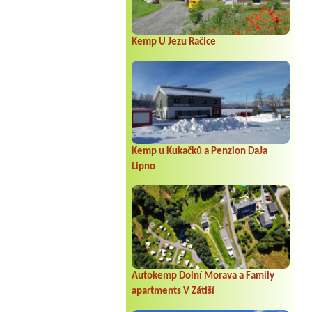
Termín od 2026-08-08 |
Camp Zdovica
11
Kemp U Jezu Račice
Kemp u Kukačků a Penzion DaJa
Lipno
Autokemp Dolní Morava a Family
apartments V Zátiší