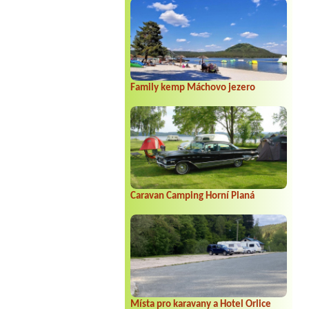
Family kemp Máchovo jezero
Caravan Camping Horní Planá
Místa pro karavany a Hotel Orlice