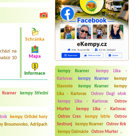
Schránka
chází na
Mapa
nabízí 10
kempy Kvarner
kempy Lika -
Informace
Karlovac
kempy Kvarner
kempy
Slavonie
kempy Kvarner
kempy
 Kvarner
kempy Střední
Lika - Karlovac
Ostrov Dugi otok
kempy Lika - Karlovac
Ostrov
Murter
kempy Lika - Karlovac
Ostrov Cres
kempy Istrie
Ostrov
žník
kempy Orlické hory
Termín od 2026-07-25 |
Campsite
Sestrunj
kempy Kvarner
Ostrov Krk
y Broumovsko, Adršpach
Padova Premium Resort****
kempy Dalmácie
Ostrov Murter
..
1x tend 2x people 1x car