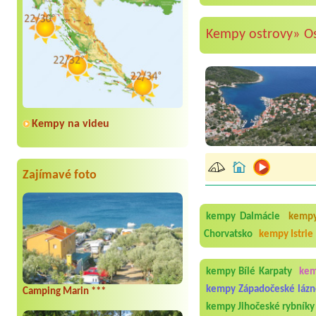
Kempy ostrovy»
O
Kempy na videu
Zajímavé foto
kempy Dalmácie
kempy
Chorvatsko
kempy Istrie
kempy Bílé Karpaty
kem
kempy Západočeské láz
Camping Marin ***
kempy Jihočeské rybníky