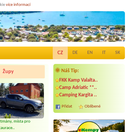
okie
více informací
CZ
DE
EN
IT
SK
🌞 Náš Tip:
Župy
FKK Kamp Valalta..
Camp Adriatic **..
Camping Kargita ..
Přidat
Oblíbené
tmány, místa pro
taurace..