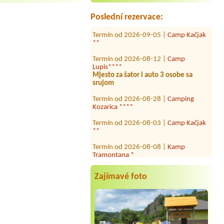
Termín od 2026-08-03 |
Camp Omišalj
Poslední rezervace:
Termín od 2026-09-05 |
Camp Kačjak
**
Termín od 2026-08-12 |
Camp
Lupis****
Mjesto za šator i auto 3 osobe sa
srujom
Termín od 2026-08-28 |
Camping
Kozarica ****
Termín od 2026-08-03 |
Camp Kačjak
**
Termín od 2026-08-08 |
Kamp
Tramontana *
2x place for tent 4 person near the
see
Zajímavé foto
Termín od 2026-08-03 |
Camp Zidine
Termín od 2026-08-03 |
Camp Sirena
**
1x place with EL, length of the
motorhome 9,5m