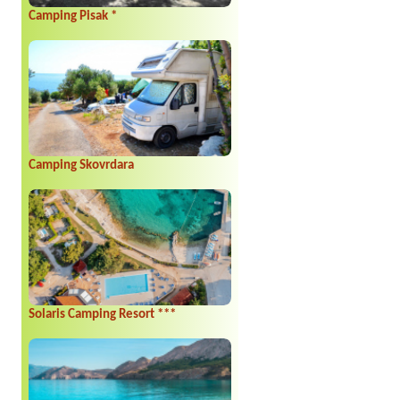
Camping Pisak *
Camping Skovrdara
Solaris Camping Resort ***