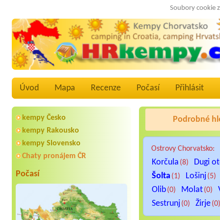
Soubory cookie z
Úvod
Mapa
Recenze
Počasí
Přihlásit
kempy Česko
Podrobné hl
kempy Rakousko
kempy Slovensko
Ostrovy Chorvatsko:
Chaty pronájem ČR
Korčula
Dugi o
(8)
Počasí
Šolta
Lošinj
(1)
(5)
Olib
Molat
(0)
(0)
Sestrunj
Žirje
(0)
(0