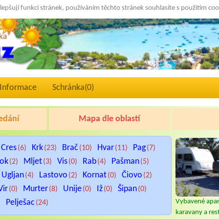
lepšují funkci stránek, používáním těchto stránek souhlasíte s použitím co
Informace
Schránka(
0
)
edání
Mapa dle oblastí
Cres
Krk
Brač
Hvar
Pag
(6)
(23)
(10)
(11)
(7)
tok
Mljet
Vis
Rab
Pašman
(2)
(3)
(0)
(4)
(5)
Ugljan
Lastovo
Kornat
Čiovo
(4)
(2)
(0)
(2)
Vir
Murter
Unije
Iž
Šipan
(0)
(8)
(0)
(0)
(0)
Pelješac
Vybavené apar
)
(24)
karavany a res