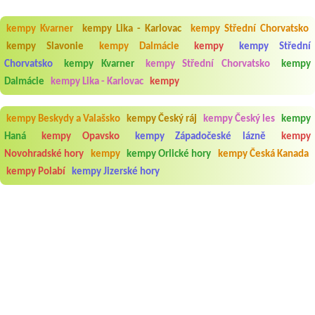
kempy Kvarner
kempy Lika - Karlovac
kempy Střední Chorvatsko
kempy Slavonie
kempy Dalmácie
kempy
kempy Střední
Chorvatsko
kempy Kvarner
kempy Střední Chorvatsko
kempy
Dalmácie
kempy Lika - Karlovac
kempy
kempy Beskydy a Valašsko
kempy Český ráj
kempy Český les
kempy
Haná
kempy Opavsko
kempy Západočeské lázně
kempy
Novohradské hory
kempy
kempy Orlické hory
kempy Česká Kanada
kempy Polabí
kempy Jizerské hory