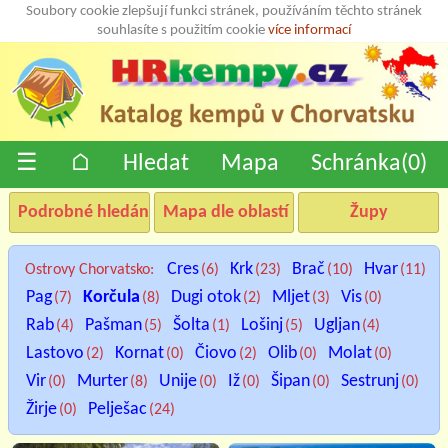
Soubory cookie zlepšují funkci stránek, používáním těchto stránek
souhlasíte s použitím cookie
více informací
☰
⌂
Hledat
Mapa
Schránka(
0
)
Podrobné hledání
Mapa dle oblastí
Župy
Cres
Krk
Brač
Hvar
Ostrovy Chorvatsko:
(6)
(23)
(10)
(11)
Pag
Korčula
Dugi otok
Mljet
Vis
(7)
(8)
(2)
(3)
(0)
Rab
Pašman
Šolta
Lošinj
Ugljan
(4)
(5)
(1)
(5)
(4)
Lastovo
Kornat
Čiovo
Olib
Molat
(2)
(0)
(2)
(0)
(0)
Vir
Murter
Unije
Iž
Šipan
Sestrunj
(0)
(8)
(0)
(0)
(0)
(0)
Žirje
Pelješac
(0)
(24)