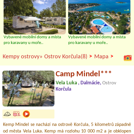
Vybavené mobilní domy a místa
Vybavené mobilní domy a místa
pro karavany u moře..
pro karavany u moře..
>
>
Kempy ostrovy»
Ostrov Korčula(8)
Mapa
Camp Mindel***
Vela Luka
, Dalmácie,
Ostrov
Korčula
Kemp Mindel se nachází na ostrově Korčula, 5 kilometrů západně
od města Vela Luka. Kemp má rozlohu 10 000 m2 a je obklopen