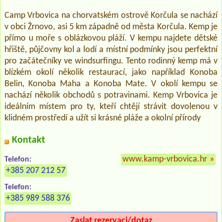
Camp Vrbovica na chorvatském ostrově Korčula se nachází
v obci Žrnovo, asi 5 km západně od města Korčula. Kemp je
přímo u moře s oblázkovou pláží. V kempu najdete dětské
hřiště, půjčovny kol a lodí a místní podmínky jsou perfektní
pro začátečníky ve windsurfingu. Tento rodinný kemp má v
blízkém okolí několik restaurací, jako například Konoba
Belin, Konoba Maha a Konoba Mate. V okolí kempu se
nachází několik obchodů s potravinami. Kemp Vrbovica je
ideálním místem pro ty, kteří chtějí strávit dovolenou v
klidném prostředí a užít si krásné pláže a okolní přírody
Kontakt
www.kamp-vrbovica.hr
»
Telefon:
+385 207 212 57
Telefon:
+385 989 588 376
Zaslat rezervaci/dotaz