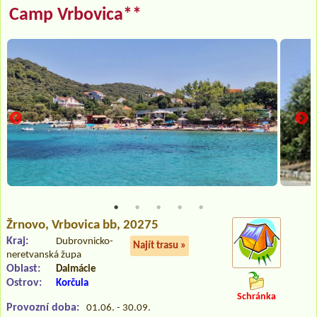
Camp Vrbovica**
Žrnovo
, Vrbovica bb, 20275
Kraj:
Dubrovnicko-
Najít trasu »
neretvanská župa
Oblast:
Dalmácie
Ostrov:
Korčula
Schránka
Provozní doba:
01.06. - 30.09.