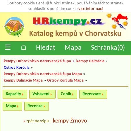
Soubory cookie zlepšují funkci stránek, používáním těchto stránek
souhlasíte s použitím cookie
více informací
☰
⌂
Hledat
Mapa
Schránka(
0
)
kempy Dubrovnicko-neretvanská župa
»
kempy Dalmácie
»
Ostrov Korčula
»
kempy Dubrovnicko-neretvanská župa Mapa
»
kempy Dalmácie Mapa
»
Ostrov Korčula Mapa
»
Kapacity
Vybavení
Ceník
Rezervace
Mapa
Recenze
kempy Žrnovo
«
zpět na výpis
|