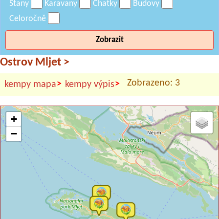
Stany
Karavany
Chatky
Budovy
Celoročně
Zobrazit
Ostrov Mljet
>
Zobrazeno: 3
>
>
kempy mapa
kempy výpis
+
−