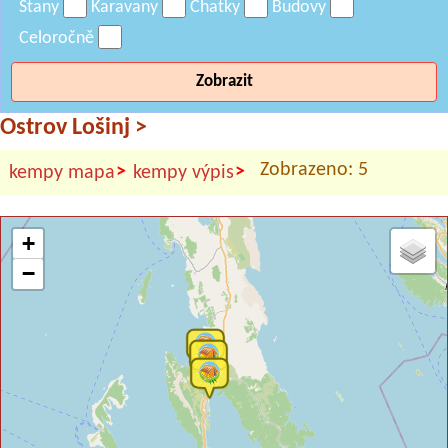
Stany
Karavany
Chatky
Budovy
Celoročně
Zobrazit
Ostrov Lošinj
>
Zobrazeno: 5
>
>
kempy mapa
kempy výpis
+
−