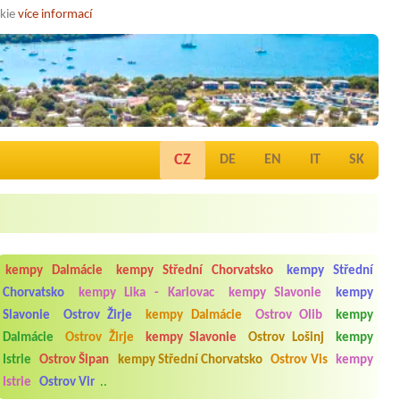
okie
více informací
CZ
DE
EN
IT
SK
kempy Dalmácie
kempy Střední Chorvatsko
kempy Střední
Chorvatsko
kempy Lika - Karlovac
kempy Slavonie
kempy
Slavonie
Ostrov Žirje
kempy Dalmácie
Ostrov Olib
kempy
Dalmácie
Ostrov Žirje
kempy Slavonie
Ostrov Lošinj
kempy
Istrie
Ostrov Šipan
kempy Střední Chorvatsko
Ostrov Vis
kempy
Istrie
Ostrov Vir
..