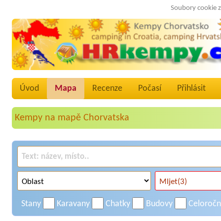
Soubory cookie z
Úvod
Mapa
Recenze
Počasí
Přihlásit
Kempy na mapě Chorvatska
Stany
Karavany
Chatky
Budovy
Celoroč