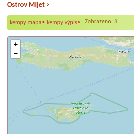
Ostrov Mljet
>
Zobrazeno: 3
>
>
kempy mapa
kempy výpis
+
−