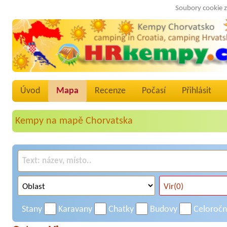
Soubory cookie z
Úvod
Mapa
Recenze
Počasí
Přihlásit
Kempy na mapě Chorvatska
Stany
Karavany
Chatky
Budovy
Celoroč