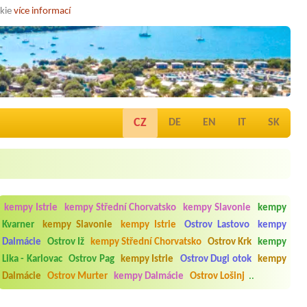
okie
více informací
CZ
DE
EN
IT
SK
kempy Istrie
kempy Střední Chorvatsko
kempy Slavonie
kempy
Kvarner
kempy Slavonie
kempy Istrie
Ostrov Lastovo
kempy
Dalmácie
Ostrov Iž
kempy Střední Chorvatsko
Ostrov Krk
kempy
Lika - Karlovac
Ostrov Pag
kempy Istrie
Ostrov Dugi otok
kempy
Dalmácie
Ostrov Murter
kempy Dalmácie
Ostrov Lošinj
..