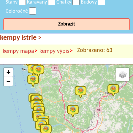
Stany
Karavany
Chatky
Budovy
Celoročně
Zobrazit
kempy Istrie
>
Zobrazeno: 63
>
>
kempy mapa
kempy výpis
+
−