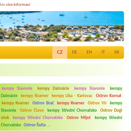
okie
více informací
CZ
DE
EN
IT
SK
kempy Slavonie
kempy Dalmácie
kempy Slavonie
kempy
Dalmácie
kempy Kvarner
kempy Lika - Karlovac
Ostrov Kornat
kempy Kvarner
Ostrov Brač
kempy Kvarner
Ostrov Vir
kempy
Slavonie
Ostrov Čiovo
kempy Střední Chorvatsko
Ostrov Dugi
otok
kempy Střední Chorvatsko
Ostrov Mljet
kempy Střední
Chorvatsko
Ostrov Šolta
..