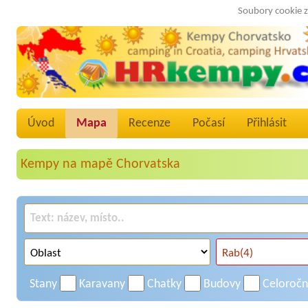
Soubory cookie z
Úvod
Mapa
Recenze
Počasí
Přihlásit
Kempy na mapě Chorvatska
Stany
Karavany
Chatky
Budovy
Celoroč