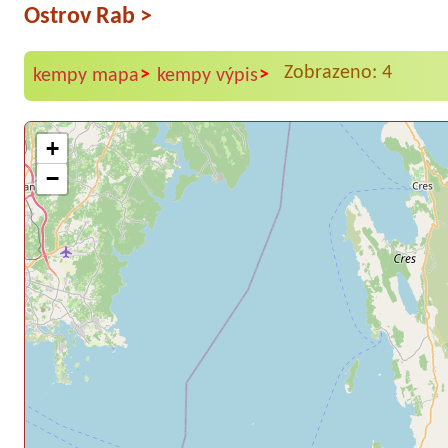
Ostrov Rab
>
Zobrazeno: 4
>
>
kempy mapa
kempy výpis
+
−