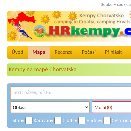
Soubory cookie z
Úvod
Mapa
Recenze
Počasí
Přihlásit
Kempy na mapě Chorvatska
Stany
Karavany
Chatky
Budovy
Celoroč