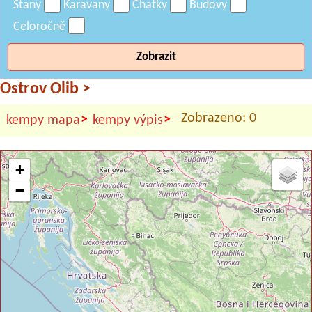
Stany
Karavany
Chatky
Budovy
Celoročně
Zobrazit
Ostrov Olib
>
Zobrazeno: 0
>
>
kempy mapa
kempy výpis
+
−