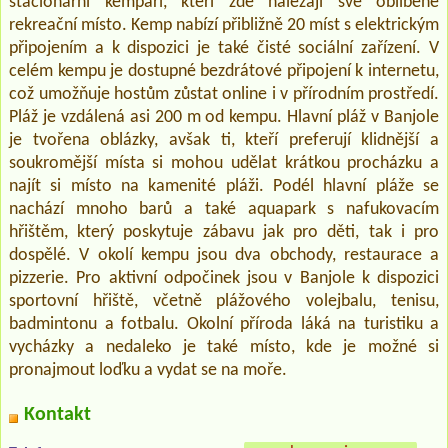
stacionární kempaři, kteří zde nalézají své oblíbené
rekreační místo. Kemp nabízí přibližně 20 míst s elektrickým
připojením a k dispozici je také čisté sociální zařízení. V
celém kempu je dostupné bezdrátové připojení k internetu,
což umožňuje hostům zůstat online i v přírodním prostředí.
Pláž je vzdálená asi 200 m od kempu. Hlavní pláž v Banjole
je tvořena oblázky, avšak ti, kteří preferují klidnější a
soukromější místa si mohou udělat krátkou procházku a
najít si místo na kamenité pláži. Podél hlavní pláže se
nachází mnoho barů a také aquapark s nafukovacím
hřištěm, který poskytuje zábavu jak pro děti, tak i pro
dospělé. V okolí kempu jsou dva obchody, restaurace a
pizzerie. Pro aktivní odpočinek jsou v Banjole k dispozici
sportovní hřiště, včetně plážového volejbalu, tenisu,
badmintonu a fotbalu. Okolní příroda láká na turistiku a
vycházky a nedaleko je také místo, kde je možné si
pronajmout loďku a vydat se na moře.
Kontakt