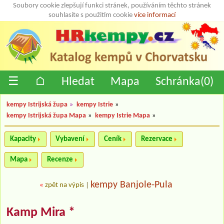
Soubory cookie zlepšují funkci stránek, používáním těchto stránek
souhlasíte s použitím cookie
více informací
☰
⌂
Hledat
Mapa
Schránka(
0
)
kempy Istrijská župa
»
kempy Istrie
»
kempy Istrijská župa Mapa
»
kempy Istrie Mapa
»
Kapacity
Vybavení
Ceník
Rezervace
Mapa
Recenze
kempy Banjole-Pula
«
zpět na výpis
|
Kamp Mira *