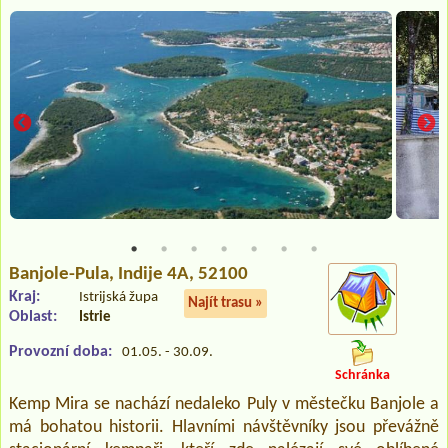
Banjole-Pula
, Indije 4A, 52100
Kraj:
Istrijská župa
Najít trasu »
Oblast:
Istrie
Provozní doba:
01.05. - 30.09.
Schránka
Kemp Mira se nachází nedaleko Puly v městečku Banjole a
má bohatou historii. Hlavními návštěvníky jsou převážně