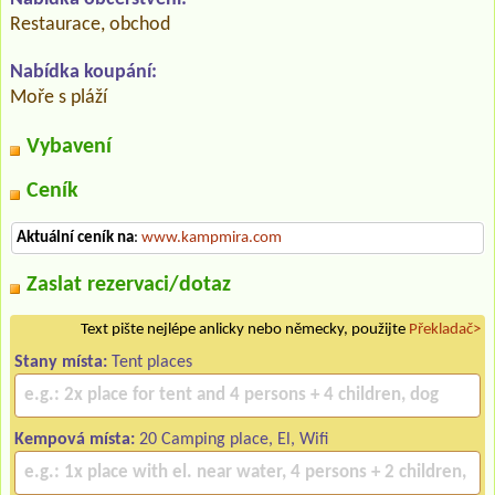
Restaurace, obchod
Nabídka koupání:
Moře s pláží
Vybavení
Ceník
Aktuální ceník na
:
www.kampmira.com
Zaslat rezervaci/dotaz
Text pište nejlépe anlicky nebo německy, použijte
Překladač>
Stany místa:
Tent places
Kempová místa:
20 Camping place, El, Wifi