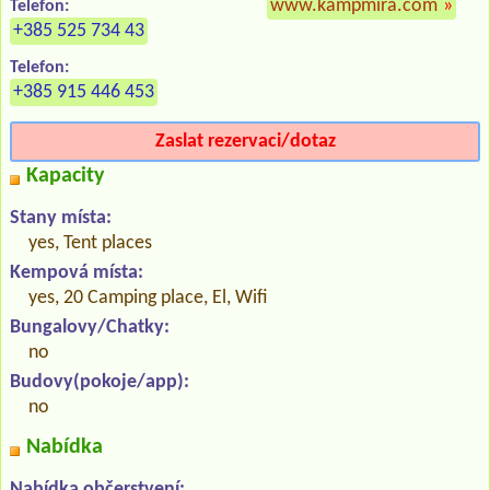
www.kampmira.com
»
Telefon:
+385 525 734 43
Telefon:
+385 915 446 453
Zaslat rezervaci/dotaz
Kapacity
Stany místa:
yes, Tent places
Kempová místa:
yes, 20 Camping place, El, Wifi
Bungalovy/Chatky:
no
Budovy(pokoje/app):
no
Nabídka
Nabídka občerstvení: