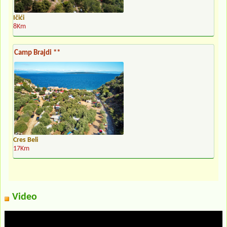
Ičići
8Km
Camp Brajdi **
Cres Beli
17Km
Video