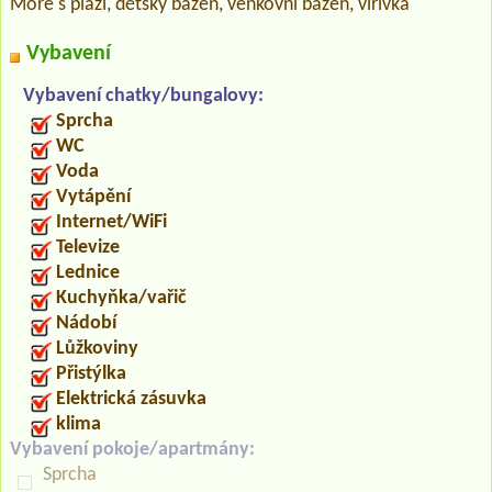
Moře s pláží, dětský bazén, venkovní bazén, vířivka
Vybavení
Vybavení chatky/bungalovy:
Sprcha
WC
Voda
Vytápění
Internet/WiFi
Televize
Lednice
Kuchyňka/vařič
Nádobí
Lůžkoviny
Přistýlka
Elektrická zásuvka
klima
Vybavení pokoje/apartmány:
Sprcha