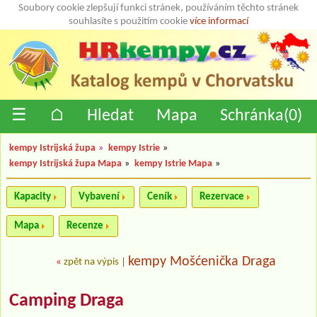
Soubory cookie zlepšují funkci stránek, používáním těchto stránek
souhlasíte s použitím cookie
více informací
☰
⌂
Hledat
Mapa
Schránka(
0
)
kempy Istrijská župa
»
kempy Istrie
»
kempy Istrijská župa Mapa
»
kempy Istrie Mapa
»
Kapacity
Vybavení
Ceník
Rezervace
Mapa
Recenze
kempy Mošćenička Draga
«
zpět na výpis
|
Camping Draga