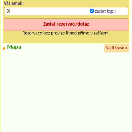
Váš email:
zaslat kopii
Rezervace bez provize ihned přímo v zařízení.
Mapa
Najít trasu »