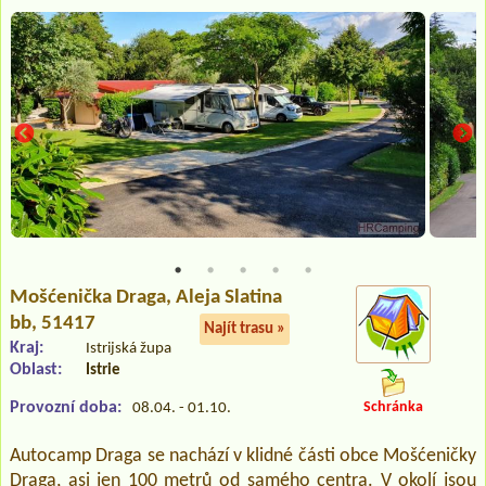
Mošćenička Draga
, Aleja Slatina
bb, 51417
Najít trasu »
Kraj:
Istrijská župa
Oblast:
Istrie
Provozní doba:
Schránka
08.04. - 01.10.
Autocamp Draga se nachází v klidné části obce Mošćeničky
Draga, asi jen 100 metrů od samého centra. V okolí jsou