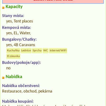
Kapacity
Stany místa:
yes, Tent places
Kempová místa:
yes, EL, Water,
Bungalovy/Chatky:
yes, 4B Caravans
Kuchyňka
Lednice
Sprcha
WC
Internet/WiFi
El.zásuvka
Budovy(pokoje/app):
no
Nabídka
Nabídka občerstvení:
Restaurace, obchod, pekárna
Nabídka koupání: