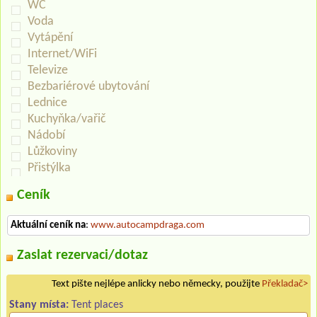
WC
Voda
Vytápění
Internet/WiFi
Televize
Bezbariérové ubytování
Lednice
Kuchyňka/vařič
Nádobí
Lůžkoviny
Přistýlka
Ceník
Aktuální ceník na
:
www.autocampdraga.com
Zaslat rezervaci/dotaz
Text pište nejlépe anlicky nebo německy, použijte
Překladač>
Stany místa:
Tent places