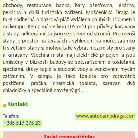
obchody, restaurace, banka, bary, ošetřovna, lékárna,
pekárna a další turistická zařízení. Mošćenička Draga je
také nádherná oblázková pláž vzdálená pouhých 150 metrů
od kempu. Kemp má celkem 105 míst pro přívěsy, karavany
a stany, některá místa jsou se stínem od stromů. Pro menší
stany je prostor na terasách s výhledem na moře, zatímco
ti s většími stany si mohou také vybrat mezi místy pro stany
a karavany. Všechna místa mají elektrické připojení a jsou
umístěny v blízkosti budovy se soc.zařízením s toaletami,
sprchami, dřezy teplé a studené vody a venkovním mycím
zařízením. V kempu je také toaleta pro zdravotně
postižené, pračka, chemická toaleta, karavan, dvě
chladničky a speciálně navržený gril.
Kontakt
www.autocampdraga.com
Telefon:
+385 517 375 23
Zaslat rezervaci/dotaz