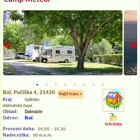
Bol
, Pučiška 4, 21420
Najít trasu »
Kraj:
Splitsko-
dalmatská župa
Oblast:
Dalmácie
Ostrov:
Brač
Schránka
Provozní doba:
01.05. - 31.10.
Nadm.výška:
50 m.n.m.