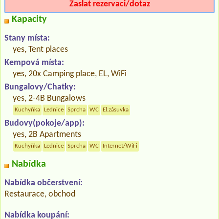
Zaslat rezervaci/dotaz
Kapacity
Stany místa:
yes, Tent places
Kempová místa:
yes, 20x Camping place, EL, WiFi
Bungalovy/Chatky:
yes, 2-4B Bungalows
Kuchyňka
Lednice
Sprcha
WC
El.zásuvka
Budovy(pokoje/app):
yes, 2B Apartments
Kuchyňka
Lednice
Sprcha
WC
Internet/WiFi
Nabídka
Nabídka občerstvení:
Restaurace, obchod
Nabídka koupání: