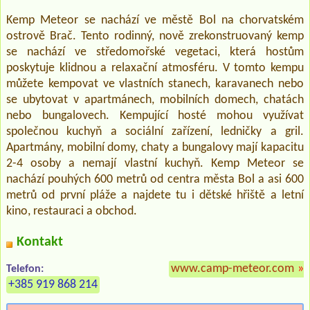
Kemp Meteor se nachází ve městě Bol na chorvatském
ostrově Brač. Tento rodinný, nově zrekonstruovaný kemp
se nachází ve středomořské vegetaci, která hostům
poskytuje klidnou a relaxační atmosféru. V tomto kempu
můžete kempovat ve vlastních stanech, karavanech nebo
se ubytovat v apartmánech, mobilních domech, chatách
nebo bungalovech. Kempující hosté mohou využívat
společnou kuchyň a sociální zařízení, ledničky a gril.
Apartmány, mobilní domy, chaty a bungalovy mají kapacitu
2-4 osoby a nemají vlastní kuchyň. Kemp Meteor se
nachází pouhých 600 metrů od centra města Bol a asi 600
metrů od první pláže a najdete tu i dětské hřiště a letní
kino, restauraci a obchod.
Kontakt
www.camp-meteor.com
»
Telefon:
+385 919 868 214