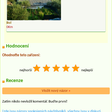
Bol
0Km
Hodnocení
Ohodnoťte teto zařízení:
nejhorší
nejlepší
Recenze
Vložit nový názor
»
Zatím nikdo nevložil komentář. Buďte první!
(zde jsou názory spokojených návštěvníků, všechny jsou v diskuzi,