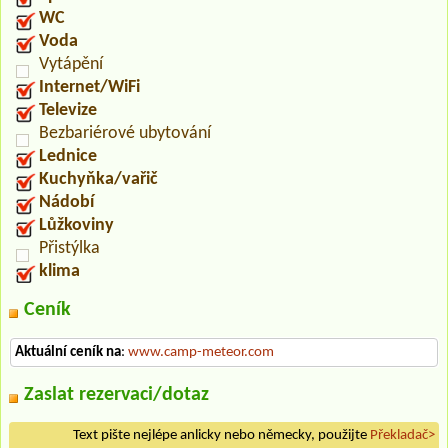
WC
Voda
Vytápění
Internet/WiFi
Televize
Bezbariérové ubytování
Lednice
Kuchyňka/vařič
Nádobí
Lůžkoviny
Přistýlka
klima
Ceník
Aktuální ceník na
:
www.camp-meteor.com
Zaslat rezervaci/dotaz
Text pište nejlépe anlicky nebo německy, použijte
Překladač>