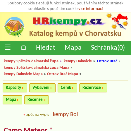
Soubory cookie zlepšují funkci stránek, používáním těchto stránek
souhlasíte s použitím cookie
více informací
☰
⌂
Hledat
Mapa
Schránka(
0
)
kempy Splitsko-dalmatská župa
»
kempy Dalmácie
»
Ostrov Brač
»
kempy Splitsko-dalmatská župa Mapa
»
kempy Dalmácie Mapa
»
Ostrov Brač Mapa
»
Kapacity
Vybavení
Ceník
Rezervace
Mapa
Recenze
kempy Bol
«
zpět na výpis
|
Camp Meteor *