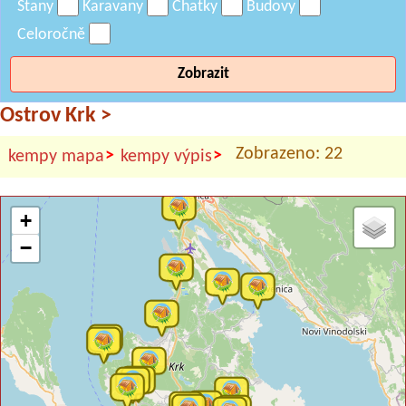
Stany
Karavany
Chatky
Budovy
Celoročně
Zobrazit
Ostrov Krk
>
Zobrazeno: 22
>
>
kempy mapa
kempy výpis
+
−