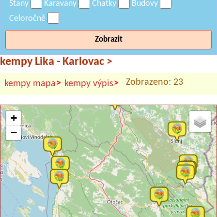
Stany
Karavany
Chatky
Budovy
Celoročně
Zobrazit
kempy Lika - Karlovac
>
Zobrazeno: 23
>
>
kempy mapa
kempy výpis
+
−