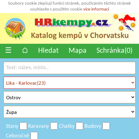
Soubory cookie zlepšují funkci stránek, používáním těchto stránek
souhlasíte s použitím cookie
více informací
☰
⌂
Hledat
Mapa
Schránka(
0
)
Stany
Karavany
Chatky
Budovy
Celoročně