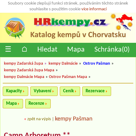
Soubory cookie zlepšují funkci stránek, používáním těchto stránek
souhlasíte s použitím cookie
více informací
☰
⌂
Hledat
Mapa
Schránka(
0
)
kempy Zadarská župa
»
kempy Dalmácie
»
Ostrov Pašman
»
kempy Zadarská župa Mapa
»
kempy Dalmácie Mapa
»
Ostrov Pašman Mapa
»
Kapacity
Vybavení
Ceník
Rezervace
Mapa
Recenze
kempy Pašman
«
zpět na výpis
|
Camp Arboretum **