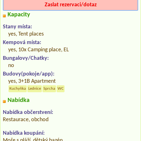
Zaslat rezervaci/dotaz
Kapacity
Stany místa:
yes, Tent places
Kempová místa:
yes, 10x Camping place, EL
Bungalovy/Chatky:
no
Budovy(pokoje/app):
yes, 3+1B Apartment
Kuchyňka
Lednice
Sprcha
WC
Nabídka
Nabídka občerstvení:
Restaurace, obchod
Nabídka koupání:
Moře s pláží, dětský bazén