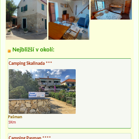
Nejbližší v okolí:
Camping Skalinada ***
Pašman
1Km
Camping Pasman ****