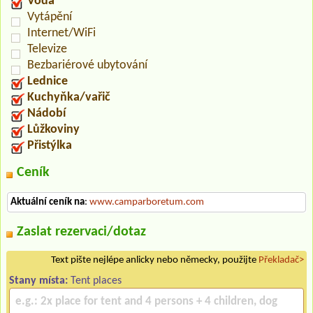
Voda
Vytápění
Internet/WiFi
Televize
Bezbariérové ubytování
Lednice
Kuchyňka/vařič
Nádobí
Lůžkoviny
Přistýlka
Ceník
Aktuální ceník na
:
www.camparboretum.com
Zaslat rezervaci/dotaz
Text pište nejlépe anlicky nebo německy, použijte
Překladač>
Stany místa:
Tent places