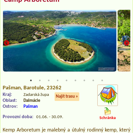
Pašman
, Barotule, 23262
Kraj:
Zadarská župa
Najít trasu »
Oblast:
Dalmácie
Ostrov:
Pašman
Provozní doba:
01.06. - 30.09.
Schránka
Kemp Arboretum je malebný a útulný rodinný kemp, který