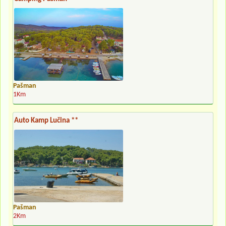
Pašman
1Km
Auto Kamp Lučina **
Pašman
2Km