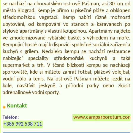
se nachází na chorvatském ostrově Pašman, asi 30 km od
města Biograd. Kemp je přímo u písečné pláže a obklopen
středomořskou vegetací. Kemp nabízí různé možnosti
ubytování, od kempování ve stanech a karavanech po
stylové apartmány s vlastní koupelnou. Apartmány najdete
ve zmodernizované rybářské baště, s výhledem na moře.
Kempující hosté mají k dispozici společné sociální zařízení a
kuchyň s grilem. Nedaleko kempu se nachází restaurace
nabízející speciality středomořské kuchyně a také
supermarket a trh. V těsné blízkosti kempu se nacházejí
sportoviště, kde si můžete zahrát fotbal, plážový volejbal,
vodní pólo a tenis. Na ostrově Pašman můžete jezdit na
kole, navštívit jeskyně a přírodní parky nebo zkusit
adrenalinové vodní sporty.
Kontakt
www.camparboretum.com
Telefon:
+385 992 538 711