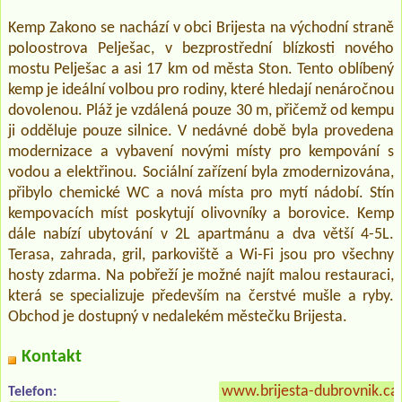
Kemp Zakono se nachází v obci Brijesta na východní straně
poloostrova Pelješac, v bezprostřední blízkosti nového
mostu Pelješac a asi 17 km od města Ston. Tento oblíbený
kemp je ideální volbou pro rodiny, které hledají nenáročnou
dovolenou. Pláž je vzdálená pouze 30 m, přičemž od kempu
ji odděluje pouze silnice. V nedávné době byla provedena
modernizace a vybavení novými místy pro kempování s
vodou a elektřinou. Sociální zařízení byla zmodernizována,
přibylo chemické WC a nová místa pro mytí nádobí. Stín
kempovacích míst poskytují olivovníky a borovice. Kemp
dále nabízí ubytování v 2L apartmánu a dva větší 4-5L.
Terasa, zahrada, gril, parkoviště a Wi-Fi jsou pro všechny
hosty zdarma. Na pobřeží je možné najít malou restauraci,
která se specializuje především na čerstvé mušle a ryby.
Obchod je dostupný v nedalekém městečku Brijesta.
Kontakt
www.brijesta-dubrovnik.c
Telefon: