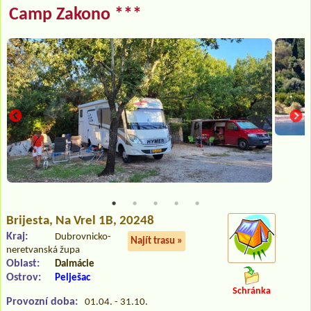
Camp Zakono ***
Brijesta
, Na Vrel 1B, 20248
Kraj:
Dubrovnicko-
Najít trasu »
neretvanská župa
Oblast:
Dalmácie
Ostrov:
Pelješac
Schránka
Provozní doba:
01.04. - 31.10.