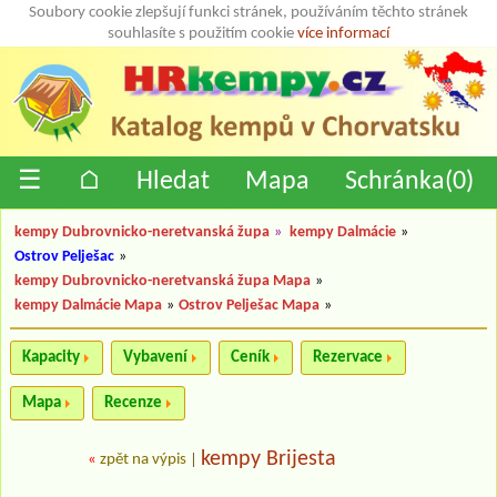
Soubory cookie zlepšují funkci stránek, používáním těchto stránek
souhlasíte s použitím cookie
více informací
☰
⌂
Hledat
Mapa
Schránka(
0
)
kempy Dubrovnicko-neretvanská župa
»
kempy Dalmácie
»
Ostrov Pelješac
»
kempy Dubrovnicko-neretvanská župa Mapa
»
kempy Dalmácie Mapa
»
Ostrov Pelješac Mapa
»
Kapacity
Vybavení
Ceník
Rezervace
Mapa
Recenze
kempy Brijesta
«
zpět na výpis
|