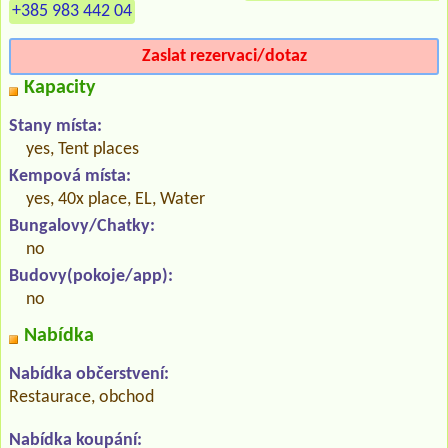
+385 983 442 04
Zaslat rezervaci/dotaz
Kapacity
Stany místa:
yes, Tent places
Kempová místa:
yes, 40x place, EL, Water
Bungalovy/Chatky:
no
Budovy(pokoje/app):
no
Nabídka
Nabídka občerstvení:
Restaurace, obchod
Nabídka koupání: