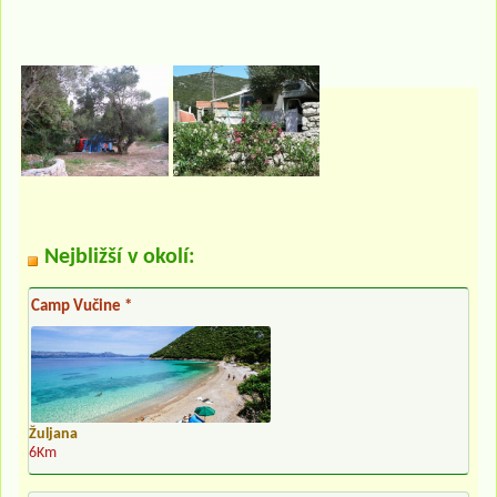
Nejbližší v okolí:
Camp Vučine *
Žuljana
6Km