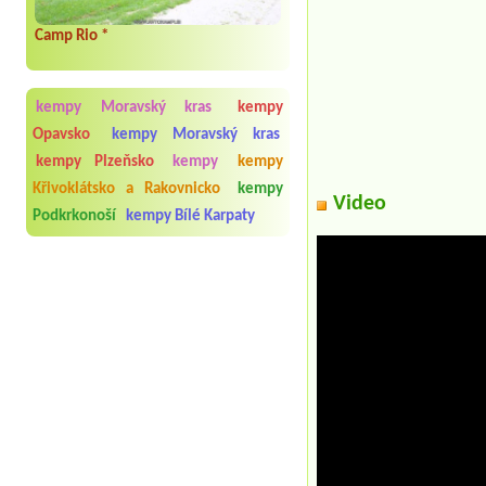
Camp Rio *
kempy Moravský kras
kempy
Opavsko
kempy Moravský kras
kempy Plzeňsko
kempy
kempy
Křivoklátsko a Rakovnicko
kempy
Video
Podkrkonoší
kempy Bílé Karpaty