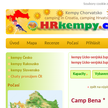
Soubory cookie z
Úvod
Mapa
Recenze
Počasí
Přihlásit
kempy Licko-senjská žu
kempy Česko
kempy Licko-senjská žu
kempy Rakousko
kempy Slovensko
Kapacity
Vybaven
Chaty pronájem ČR
Počasí
«
zpět na výpi
Camp Bena *