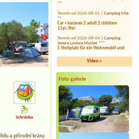
Termín od 2026-08-01 |
Camping Mia
**
Car + karavan 2 adult 2 children
11yr./8yr.
Termín od 2026-08-04 |
Camping
Jezera Lovisca Murter ***
1 Stellplatz für ein Wohnmobil und
ein Wohnwagen 4 Personen
Termín od 2026-08-04 |
Camp Amar
Video »
Termín od 2026-08-15 |
Camping
Kozarica ****
Foto galerie
Termín od 2026-08-03 |
Camp Zidine
Termín od 2026-08-08 |
Camp Seget
**
1x place, electricity fine but not
necessary, 2 persons
Termín od 2026-07-30 |
Camping
Schránka
Draga
1x, 2x person
idu a přírodní krásy.