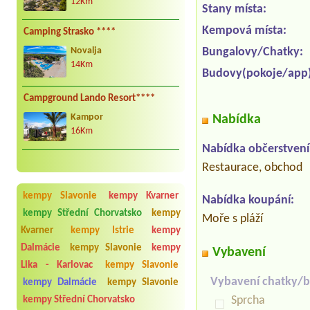
12Km
Stany místa:
Kempová místa:
Camping Strasko ****
Bungalovy/Chatky:
Novalja
14Km
Budovy(pokoje/app)
Campground Lando Resort****
Nabídka
Kampor
16Km
Nabídka občerstvení
Restaurace, obchod
kempy Slavonie
kempy Kvarner
Nabídka koupání:
kempy Střední Chorvatsko
kempy
Moře s pláží
Kvarner
kempy Istrie
kempy
Dalmácie
kempy Slavonie
kempy
Vybavení
Lika - Karlovac
kempy Slavonie
Vybavení chatky/b
kempy Dalmácie
kempy Slavonie
Sprcha
kempy Střední Chorvatsko