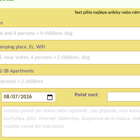
Text pište nejlépe anlicky nebo ně
es
mping place, EL, WiFi
2-3B Apartments
Počet nocí: