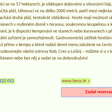
ící se na 57 hektarech, je obklopen dubovými a olivovými háji,
ísčitá pláž, táhnoucí se na délku 2000 metrů, patří mezi nejkrá
nachází druhá pláž, tentokrát oblázková. Hosté mají možnost 
ánech v rodinném domě s terasou, soukromou koupelnou a kli
vání, je k dispozici kempování ve stanech nebo karavanech s p
ální zařízení je samozřejmostí. Gastronomický zážitek hostům
ází přímo v kempu a které nabízí denní menu založené na čerst
Prozkoumejte okolní ostrovy Rab, Cres a Lošinj – můžete si u 
itánem nebo bez něj a vydat se na dobrodružství.
122 012
www.bena.hr
»
Zaslat rezerva