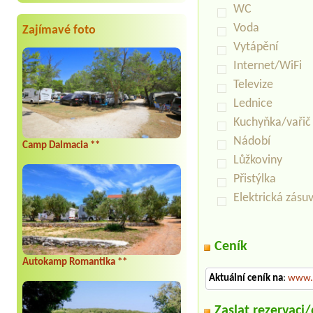
WC
Voda
Zajímavé foto
Vytápění
Internet/WiFi
Televize
Lednice
Kuchyňka/vařič
Nádobí
Camp Dalmacia **
Lůžkoviny
Přistýlka
Elektrická zásu
Ceník
Autokamp Romantika **
Aktuální ceník na
:
www.
Zaslat rezervaci