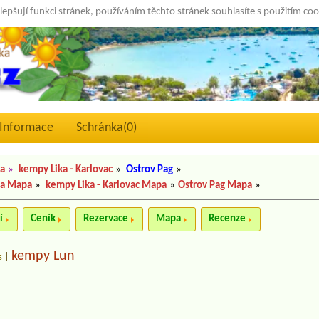
lepšují funkci stránek, používáním těchto stránek souhlasíte s použitím co
Informace
Schránka(
0
)
pa
»
kempy Lika - Karlovac
»
Ostrov Pag
»
pa Mapa
»
kempy Lika - Karlovac Mapa
»
Ostrov Pag Mapa
»
í
Ceník
Rezervace
Mapa
Recenze
kempy Lun
s
|