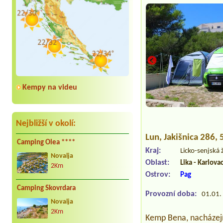
Kempy na videu
Nejbližší v okolí:
Lun
, Jakišnica 286,
Camping Olea ****
Kraj:
Licko-senjská
Novalja
Oblast:
Lika - Karlova
2Km
Ostrov:
Pag
Camping Skovrdara
Provozní doba:
01.01. 
Novalja
2Km
Kemp Bena, nacházejíc