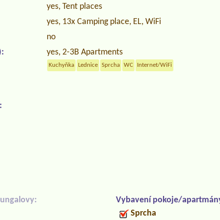
yes, Tent places
yes, 13x Camping place, EL, WiFi
no
:
yes, 2-3B Apartments
Kuchyňka
Lednice
Sprcha
WC
Internet/WiFi
:
ungalovy:
Vybavení pokoje/apartmán
Sprcha