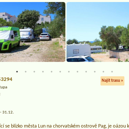
 53294
Najít trasu »
 župa
c
- 31.12.
í se blízko města Lun na chorvatském ostrově Pag, je oázou kl