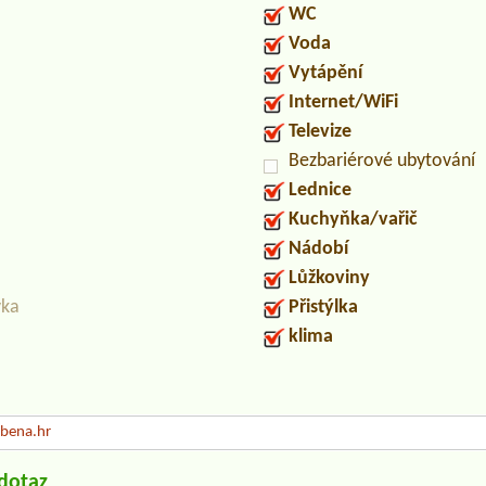
WC
Voda
Vytápění
Internet/WiFi
Televize
Bezbariérové ubytování
Lednice
Kuchyňka/vařič
Nádobí
Lůžkoviny
vka
Přistýlka
klima
bena.hr
/dotaz