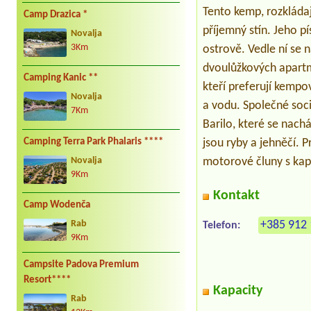
Tento kemp, rozkládaj
Camp Drazica *
příjemný stín. Jeho p
Novalja
3Km
ostrově. Vedle ní se 
dvoulůžkových apartm
Camping Kanic **
kteří preferují kempo
Novalja
a vodu. Společné soci
7Km
Barilo, které se nach
Camping Terra Park Phalaris ****
jsou ryby a jehněčí. 
motorové čluny s kap
Novalja
9Km
Kontakt
Camp Wodenča
+385 912 
Rab
Telefon:
9Km
Campsite Padova Premium
Resort****
Kapacity
Rab