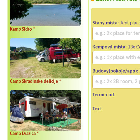
Stany místa:
Tent plac
Kamp Sidro *
Kempová místa:
13x Ca
Budovy(pokoje/app):
Camp Skradinske delicije *
Termín od:
Text:
Camp Drazica *