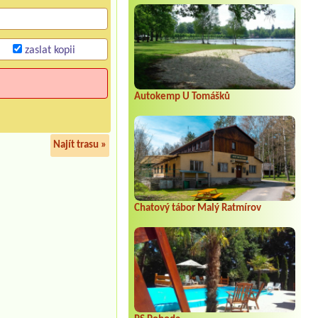
zaslat kopii
Autokemp U Tomášků
Najít trasu »
Chatový tábor Malý Ratmírov