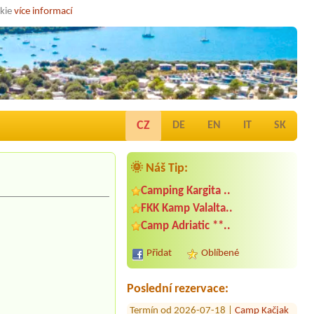
okie
více informací
CZ
DE
EN
IT
SK
🌞 Náš Tip:
Camping Kargita ..
FKK Kamp Valalta..
Termín od 2026-08-09 |
Camp
Camp Adriatic **..
Maestral ***
Termín od 2026-08-05 |
Camping
Přidat
Oblíbené
Jazina **
1 tent, 2 person
Poslední rezervace:
Termín od 2026-07-18 |
Camp Kačjak
**