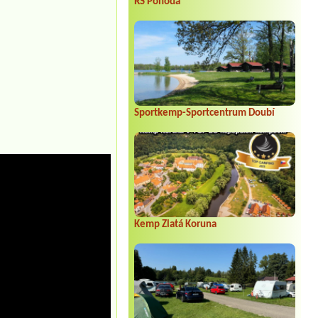
RS Pohoda
Sportkemp-Sportcentrum Doubí
Kemp Zlatá Koruna