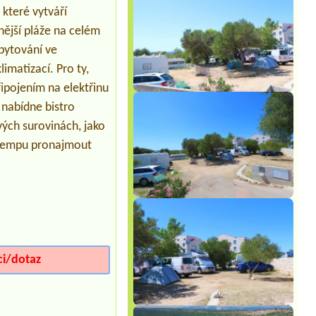
 které vytváří
snější pláže na celém
ubytování ve
matizací. Pro ty,
řipojením na elektřinu
 nabídne bistro
vých surovinách, jako
v kempu pronajmout
ci/dotaz