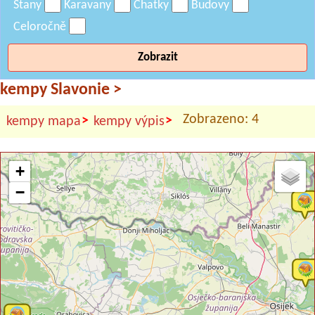
Stany
Karavany
Chatky
Budovy
Celoročně
Zobrazit
kempy Slavonie
>
Zobrazeno: 4
>
>
kempy mapa
kempy výpis
+
−