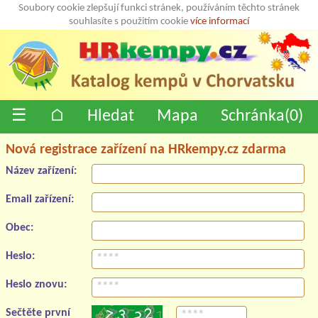
Soubory cookie zlepšují funkci stránek, používáním těchto stránek
souhlasíte s použitím cookie
více informací
☰
⌂
Hledat
Mapa
Schránka(
0
)
Nová registrace zařízení na HRkempy.cz zdarma
Název zařízení:
Email zařízení:
Obec:
Heslo:
Heslo znovu:
Sečtěte první