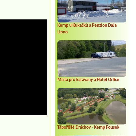
Kemp u Kukačků a Penzion DaJa
Lipno
Místa pro karavany a Hotel Orlice
Tábořiště Dráchov - Kemp Fousek