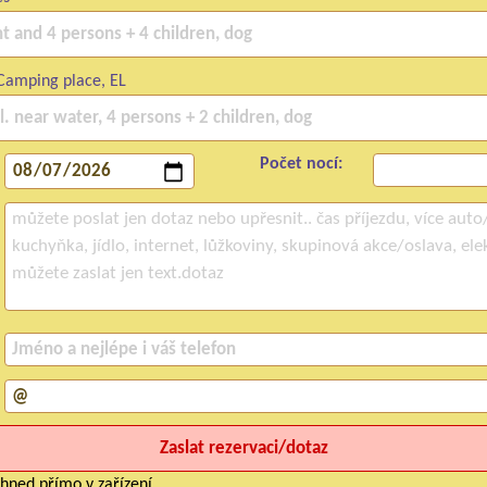
Camping place, EL
Počet nocí:
hned přímo v zařízení.