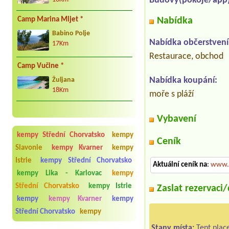
Budovy(pokoje/app)
Camp Marina Mljet *
Nabídka
Babino Polje
Nabídka občerstvení
17Km
Restaurace, obchod
Camp Vučine *
Nabídka koupání:
Žuljana
18Km
moře s pláží
Vybavení
kempy Střední Chorvatsko
kempy
Ceník
Slavonie
kempy Kvarner
kempy
Istrie
kempy Střední Chorvatsko
Aktuální ceník na
:
www.
kempy Lika - Karlovac
kempy
Střední Chorvatsko
kempy Istrie
Zaslat rezervaci
kempy
kempy Kvarner
kempy
Střední Chorvatsko
kempy
Stany místa:
Tent plac