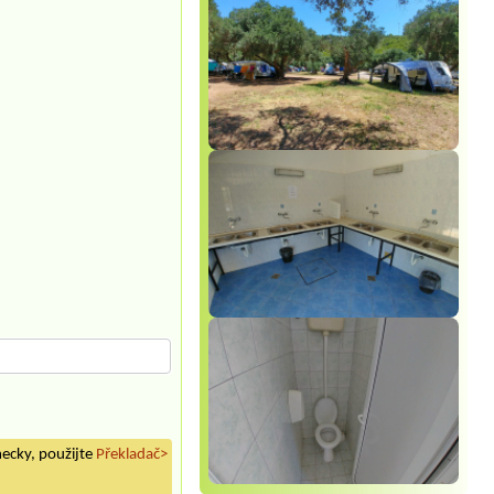
mecky, použijte
Překladač>