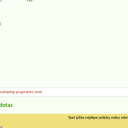
:
no
:
camping-prapratno.com
/dotaz
Text pište nejlépe anlicky nebo ně
es