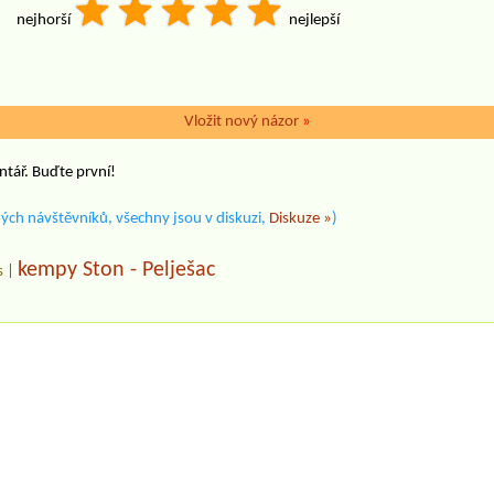
nejhorší
nejlepší
Vložit nový názor
»
ntář. Buďte první!
ých návštěvníků, všechny jsou v diskuzi,
Diskuze »
)
kempy Ston - Pelješac
s
|