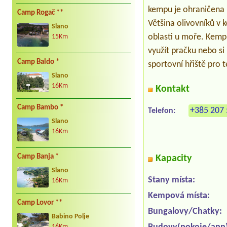
kempu je ohraničena p
Camp Rogač **
Většina olivovníků v 
Slano
oblasti u moře. Kemp 
15Km
využít pračku nebo si
Camp Baldo *
sportovní hřiště pro t
Slano
16Km
Kontakt
Camp Bambo *
+385 207 
Telefon:
Slano
16Km
Camp Banja *
Kapacity
Slano
Stany místa:
16Km
Kempová místa:
Camp Lovor **
Bungalovy/Chatky:
Babino Polje
16Km