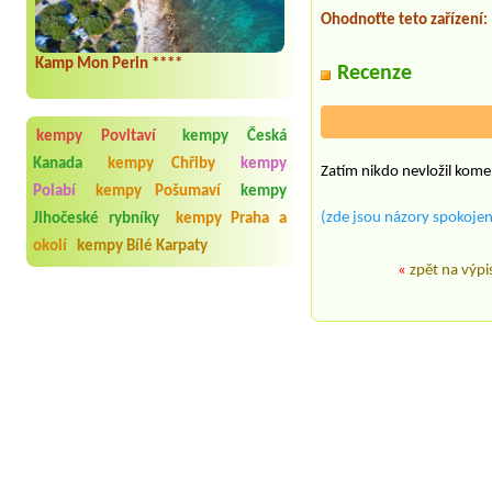
Ohodnoťte teto zařízení:
Kamp Mon Perin ****
Recenze
kempy Povltaví
kempy Česká
Kanada
kempy Chřiby
kempy
Zatím nikdo nevložil kome
Polabí
kempy Pošumaví
kempy
(zde jsou názory spokojen
Jihočeské rybníky
kempy Praha a
okolí
kempy Bílé Karpaty
«
zpět na výpi