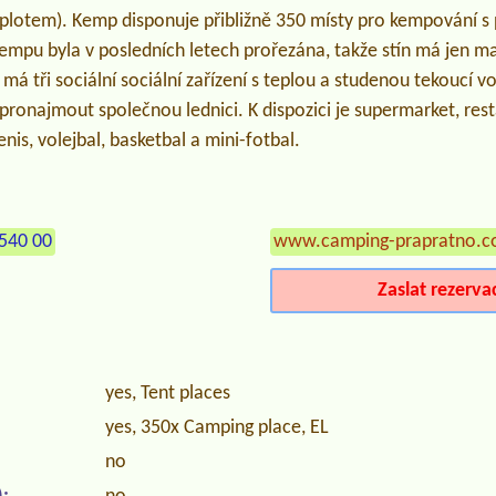
lotem). Kemp disponuje přibližně 350 místy pro kempování s p
kempu byla v posledních letech prořezána, takže stín má jen m
má tři sociální sociální zařízení s teplou a studenou tekoucí 
 pronajmout společnou lednici. K dispozici je supermarket, res
enis, volejbal, basketbal a mini-fotbal.
540 00
www.camping-prapratno.
Zaslat rezerva
yes, Tent places
yes, 350x Camping place, EL
no