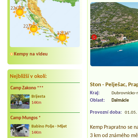
Kempy na videu
Nejbližší v okolí:
Ston - Pelješac
, Pra
Camp Zakono ***
Kraj:
Dubrovnicko-
Brijesta
Oblast:
Dalmácie
14Km
Provozní doba:
01.05. 
Camp Mungos *
Babino Polje - Mljet
Kemp Prapratno se na
14Km
3 km od známého měst