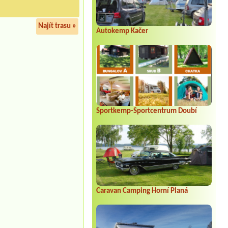
Najít trasu »
Autokemp Kačer
Sportkemp-Sportcentrum Doubí
Caravan Camping Horní Planá