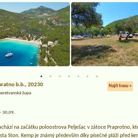
pratno b.b., 20230
Najít trasu »
neretvanská župa
- 30.09.
chází na začátku poloostrova Pelješac v zátoce Praprotno, kt
a Ston. Kemp je známý především díky písečné pláži před k