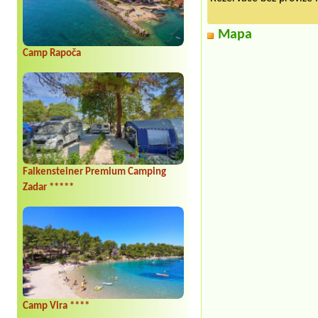
Mapa
Camp Rapoča
Falkensteiner Premium Camping
Zadar *****
Camp Vira ****