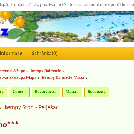
lepšují funkci stránek, používáním těchto stránek souhlasíte s použitím co
Informace
Schránka(
0
)
etvanská župa
»
kempy Dalmácie
»
etvanská župa Mapa
»
kempy Dalmácie Mapa
»
í
Ceník
Rezervace
Mapa
Recenze
kempy Ston - Pelješac
s
|
no***