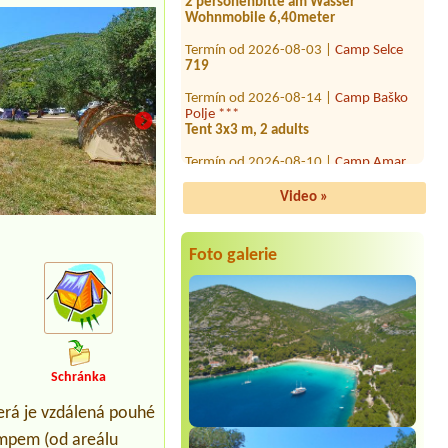
Termín od 2026-08-03 |
Camp Selce
719
Termín od 2026-08-14 |
Camp Baško
Polje ***
Tent 3x3 m, 2 adults
Termín od 2026-08-10 |
Camp Amar
Termín od 2026-08-08 |
Camping Mali
raj
Video »
1xplace for VAN+caravan1. place with
el., near water, 4xadults and 1x
children (14 year)
Foto galerie
Termín od 2026-08-09 |
Campsite
Punta Jerta
1x place dor car and caravan
Termín od 2026-08-14 |
Camping
Čikat
Mobilný dom Premium N
Schránka
Termín od 2026-08-03 |
Camp Kačjak
**
erá je vzdálená pouhé
empem (od areálu
Termín od 2026-08-09 |
Camp