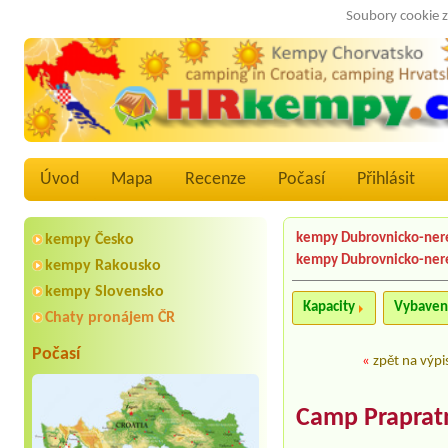
Soubory cookie z
Úvod
Mapa
Recenze
Počasí
Přihlásit
kempy Dubrovnicko-ner
kempy Česko
kempy Dubrovnicko-ner
kempy Rakousko
kempy Slovensko
Kapacity
Vybaven
Chaty pronájem ČR
Počasí
«
zpět na výpi
Camp Praprat