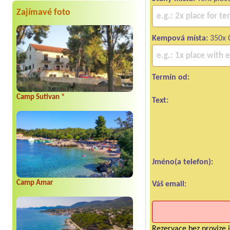
Zajímavé foto
Kempová místa:
350x 
Termín od:
Camp Sutivan *
Text:
Jméno(a telefon):
Camp Amar
Váš email:
Rezervace bez provize i