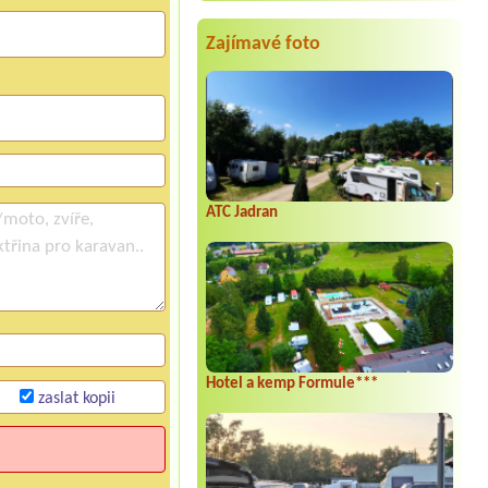
Zajímavé foto
ATC Jadran
Hotel a kemp Formule***
zaslat kopii