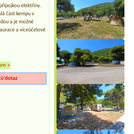
Maestral ***
řípojkou elektřiny.
alá část kempu v
vodou a je možné
taurace a víceúčelové
com
»
ci/dotaz