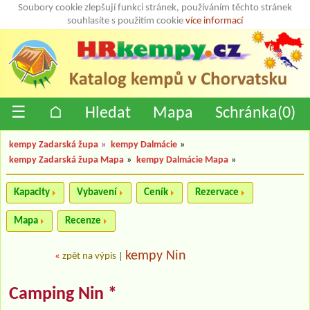
Soubory cookie zlepšují funkci stránek, používáním těchto stránek
souhlasíte s použitím cookie
více informací
☰
⌂
Hledat
Mapa
Schránka(
0
)
kempy Zadarská župa
»
kempy Dalmácie
»
kempy Zadarská župa Mapa
»
kempy Dalmácie Mapa
»
Kapacity
Vybavení
Ceník
Rezervace
Mapa
Recenze
kempy Nin
«
zpět na výpis
|
Camping Nin *