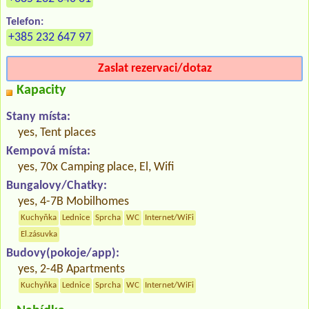
Telefon:
+385 232 647 97
Zaslat rezervaci/dotaz
Kapacity
Stany místa:
yes, Tent places
Kempová místa:
yes, 70x Camping place, El, Wifi
Bungalovy/Chatky:
yes, 4-7B Mobilhomes
Kuchyňka
Lednice
Sprcha
WC
Internet/WiFi
El.zásuvka
Budovy(pokoje/app):
yes, 2-4B Apartments
Kuchyňka
Lednice
Sprcha
WC
Internet/WiFi