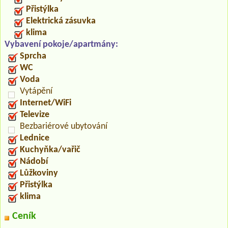
Přistýlka
Elektrická zásuvka
klima
Vybavení pokoje/apartmány:
Sprcha
WC
Voda
Vytápění
Internet/WiFi
Televize
Bezbariérové ubytování
Lednice
Kuchyňka/vařič
Nádobí
Lůžkoviny
Přistýlka
klima
Ceník