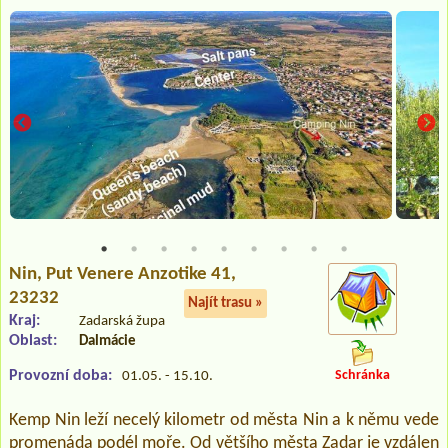
Nin
, Put Venere Anzotike 41,
23232
Najít trasu »
Kraj:
Zadarská župa
Oblast:
Dalmácie
Provozní doba:
Schránka
01.05. - 15.10.
Kemp Nin leží necelý kilometr od města Nin a k němu vede
promenáda podél moře. Od většího města Zadar je vzdálen