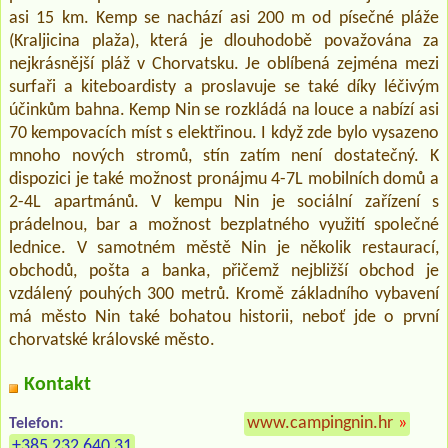
asi 15 km. Kemp se nachází asi 200 m od písečné pláže
(Kraljicina plaža), která je dlouhodobě považována za
nejkrásnější pláž v Chorvatsku. Je oblíbená zejména mezi
surfaři a kiteboardisty a proslavuje se také díky léčivým
účinkům bahna. Kemp Nin se rozkládá na louce a nabízí asi
70 kempovacích míst s elektřinou. I když zde bylo vysazeno
mnoho nových stromů, stín zatím není dostatečný. K
dispozici je také možnost pronájmu 4-7L mobilních domů a
2-4L apartmánů. V kempu Nin je sociální zařízení s
prádelnou, bar a možnost bezplatného využití společné
lednice. V samotném městě Nin je několik restaurací,
obchodů, pošta a banka, přičemž nejbližší obchod je
vzdálený pouhých 300 metrů. Kromě základního vybavení
má město Nin také bohatou historii, neboť jde o první
chorvatské královské město.
Kontakt
www.campingnin.hr
»
Telefon:
+385 232 640 31