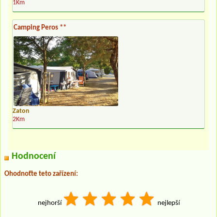
1Km
Camping Peros **
Zaton
2Km
Hodnocení
Ohodnoťte teto zařízení:
nejhorší
nejlepší