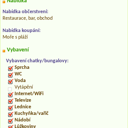
Nabídka
Nabídka občerstvení:
Restaurace, bar, obchod
Nabídka koupání:
Moře s pláží
Vybavení
Vybavení chatky/bungalovy:
Sprcha
WC
Voda
Vytápění
Internet/WiFi
Televize
Lednice
Kuchyňka/vařič
Nádobí
Lůžkoviny