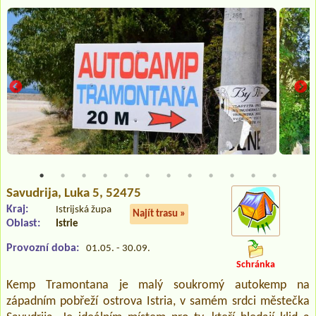
Savudrija
, Luka 5, 52475
Kraj:
Istrijská župa
Najít trasu »
Oblast:
Istrie
Provozní doba:
01.05. - 30.09.
Schránka
Kemp Tramontana je malý soukromý autokemp na
západním pobřeží ostrova Istria, v samém srdci městečka