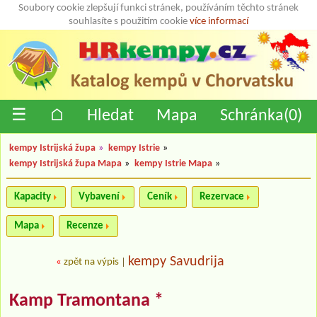
Soubory cookie zlepšují funkci stránek, používáním těchto stránek
souhlasíte s použitím cookie
více informací
☰
⌂
Hledat
Mapa
Schránka(
0
)
kempy Istrijská župa
»
kempy Istrie
»
kempy Istrijská župa Mapa
»
kempy Istrie Mapa
»
Kapacity
Vybavení
Ceník
Rezervace
Mapa
Recenze
kempy Savudrija
«
zpět na výpis
|
Kamp Tramontana *