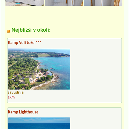
Nejbližší v okolí:
Kamp Veli Jože ***
Savudrija
1Km
Kamp Lighthouse