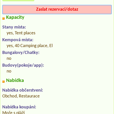
Zaslat rezervaci/dotaz
Kapacity
Stany místa:
yes, Tent places
Kempová místa:
yes, 40 Camping place, El
Bungalovy/Chatky:
no
Budovy(pokoje/app):
no
Nabídka
Nabídka občerstvení:
Obchod, Restaurace
Nabídka koupání:
Moře s pláží