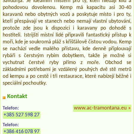
Savudrija. Je ideálním místem pro ty, kteří hledají klid a
pohodovou dovolenou. Kemp má kapacitu asi 30-40
karavanů nebo obytných vozů a poskytuje místo i pro ty,
kteří přespávají ve stanech nebo nemají vlastní ubytování,
protože zde jsou k dispozici i karavany po dohodě s
hostiteli. Istrijští místní lidé připravili fantastický přístup k
moři, kde je soukromá pláž s křišťálově čistou vodou. Kemp
se nachází vedle malého přístavu, kde denně připlouvají
rybáři s čerstvým rybím dobytkem, takže je možné si
vychutnat čerstvé ryby přímo z moře. Obchod se
základními potřebami je vzdálený pouhých dvě stě metrů
od kempu a po cestě i tři restaurace, které nabízejí běžné i
speciální pochoutky.
Kontakt
www.ac-tramontana.eu
»
Telefon:
+385 527 598 27
Telefon:
+386 416 078 97