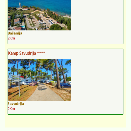
Bašanija
2Km
Kamp Savudrija ****
Savudrija
2Km