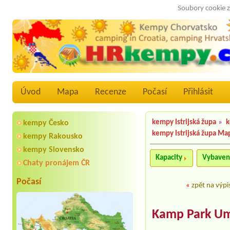
Soubory cookie z
Úvod
Mapa
Recenze
Počasí
Přihlásit
kempy Istrijská župa
»
k
kempy Česko
kempy Istrijská župa Ma
kempy Rakousko
kempy Slovensko
Kapacity
Vybaven
Chaty pronájem ČR
Počasí
«
zpět na výpi
Kamp Park U