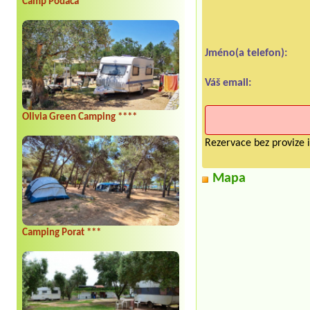
Camp Podaca ***
Jméno(a telefon):
Váš email:
Olivia Green Camping ****
Rezervace bez provize i
Mapa
Camping Porat ***