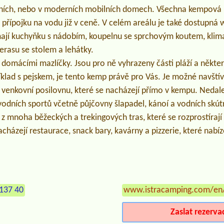
čních, nebo v moderních mobilních domech. Všechna kempová 
a přípojku na vodu již v ceně. V celém areálu je také dostupná 
mají kuchyňku s nádobím, koupelnu se sprchovým koutem, klima
terasu se stolem a lehátky.
 domácími mazlíčky. Jsou pro ně vyhrazeny části pláží a někte
klad s pejskem, je tento kemp právě pro Vás. Je možné navštívit
 venkovní posilovnu, které se nacházejí přímo v kempu. Nedal
 vodních sportů včetně půjčovny šlapadel, kánoí a vodních skútr
 z mnoha běžeckých a trekingových tras, které se rozprostíraj
házejí restaurace, snack bary, kavárny a pizzerie, které nabíze
137 40
www.istracamping.com/en
Zaslat rezerva