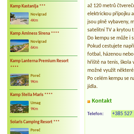
až 120 metrů čtvere
Kamp Kastanija ***
elektrickou přípojku 
Novigrad
4Km
jsou plně vybaveny, 
satelitní TV a krytou 
Kamp Aminess Sirena ****
Do kempu se může i s
Novigrad
Pokud cestujete napří
6Km
fotbal, házenou nebo
Kamp Lanterna Premium Resort
hřiště na tenis, škola
****
možné využít některé
Poreč
Po celém kempu se nac
9Km
jídla.
Kamp Stella Maris ****
Kontakt
Umag
9Km
+385 527 
Telefon:
Solaris Camping Resort ***
Poreč