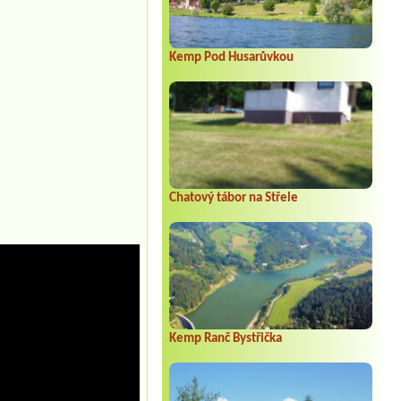
Kemp Pod Husarůvkou
Chatový tábor na Střele
Kemp Ranč Bystřička