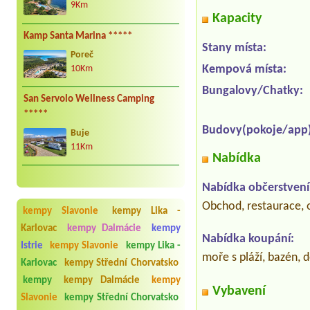
9Km
Kapacity
Kamp Santa Marina *****
Stany místa:
Poreč
Kempová místa:
10Km
Bungalovy/Chatky:
San Servolo Wellness Camping
*****
Budovy(pokoje/app)
Buje
11Km
Nabídka
Nabídka občerstvení
Obchod, restaurace, o
kempy Slavonie
kempy Lika -
Karlovac
kempy Dalmácie
kempy
Nabídka koupání:
Istrie
kempy Slavonie
kempy Lika -
moře s pláží, bazén, 
Karlovac
kempy Střední Chorvatsko
kempy
kempy Dalmácie
kempy
Vybavení
Slavonie
kempy Střední Chorvatsko