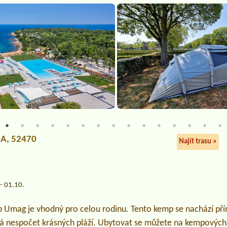
32A, 52470
Najít trasu »
- 01.10.
 Umag je vhodný pro celou rodinu. Tento kemp se nachází př
 nespočet krásných pláží. Ubytovat se můžete na kempových m