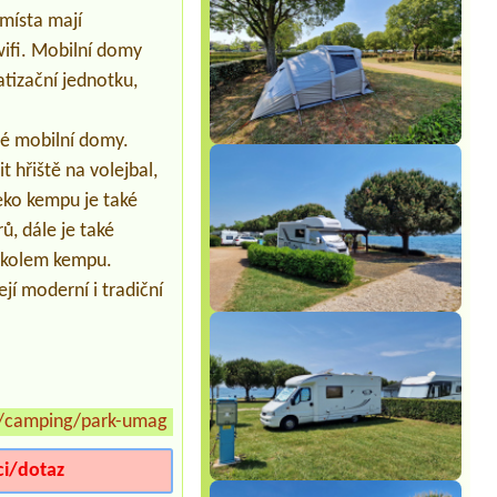
Termín od 2026-07-26 |
Camp Sunce -
místa mají
Žuljana *
wifi. Mobilní domy
1 place for van near to sea
tizační jednotku,
ré mobilní domy.
 hřiště na volejbal,
eko kempu je také
ů, dále je také
í kolem kempu.
jí moderní i tradiční
/camping/park-umag
»
ci/dotaz