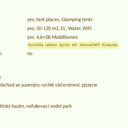
yes, tent places, Glamping tents
yes, 50-120 m2, EL, Water, WiFi
yes, 4,6+2B Mobilhomes
Kuchyňka
Lednice
Sprcha
WC
Internet/WiFi
El.zásuvka
:
no
:
bchod se suvenýry, rychlé občerstvení, pizzerie
dětský bazén, nafukovací vodní park