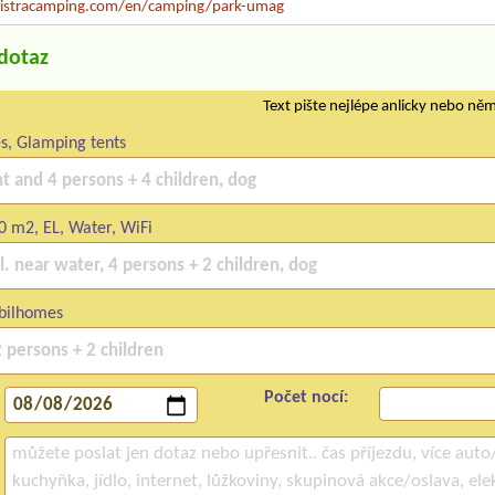
stracamping.com/en/camping/park-umag
/dotaz
Text pište nejlépe anlicky nebo ně
s, Glamping tents
 m2, EL, Water, WiFi
bilhomes
Počet nocí: