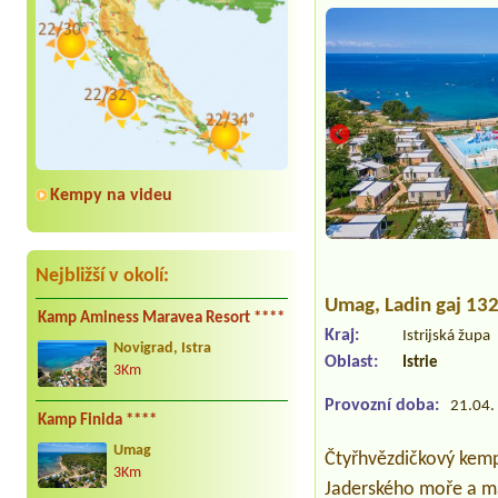
Kempy na videu
Nejbližší v okolí:
Umag
, Ladin gaj 1
Kamp Aminess Maravea Resort ****
Kraj:
Istrijská župa
Novigrad, Istra
Oblast:
Istrie
3Km
Provozní doba:
21.04. 
Kamp Finida ****
Umag
Čtyřhvězdičkový kemp
3Km
Jaderského moře a má