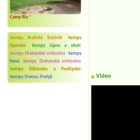
Camp Rio *
kempy Kralický Sněžník
kempy
Opavsko
kempy Lipno a okolí
kempy Drahanská vrchovina
kempy
Haná
kempy Drahanská vrchovina
kempy Džbánsko a Podřípsko
Video
kempy Vranov, Podyjí