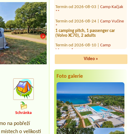
**
Termín od 2026-08-24 |
Camp Vučine
*
1 camping pitch, 1 passenger car
(Volvo XC70), 2 adults
Termín od 2026-08-10 |
Camp
Mungos *
Termín od 2026-07-29 |
Camp Adriatic
***
Video »
1 x place ,karavan, auto
Termín od 2026-08-24 |
Camping
Foto galerie
Odmoree ****
1xTent 2 personen
Termín od 2026-08-05 |
Camping
Jezera Lovisca Murter ***
1 place for one camper and one
caravan
Schránka
Termín od 2026-08-03 |
Campsite
Amaris
ímo na pobřeží
1 místo bez elektriky Stan , 1 dospělá
osoba , 1 dítě 11roků , stan , motorka
ístech o velikosti