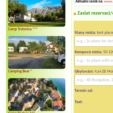
Aktuální ceník na
:
www.i
Zaslat rezervaci
Camp Trstenica ***
Stany místa:
tent place
Kempová místa:
50-120
Ubytování:
4,6+2B Mo
Camping Bear *
Termín od:
Text: