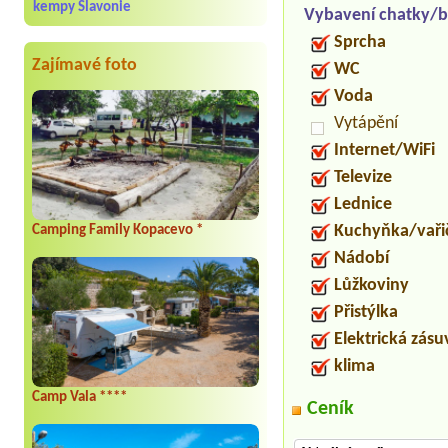
kempy Slavonie
Vybavení chatky/b
Sprcha
Zajímavé foto
WC
Voda
Vytápění
Internet/WiFi
Televize
Lednice
Kuchyňka/vaři
Camping Family Kopacevo *
Nádobí
Lůžkoviny
Přistýlka
Elektrická zás
klima
Camp Vala ****
Ceník