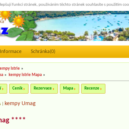
lepšují funkci stránek, používáním těchto stránek souhlasíte s použitím co
Informace
Schránka(
0
)
empy Istrie
»
pa
»
kempy Istrie Mapa
»
í
Ceník
Rezervace
Mapa
Recenze
kempy Umag
s
|
mag ****