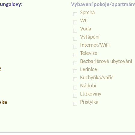
ungalovy:
Vybavení pokoje/apartmán
Sprcha
WC
Voda
Vytápění
Internet/WiFi
Televize
Bezbariérové ubytování
č
Lednice
Kuchyňka/vařič
Nádobí
Lůžkoviny
uvka
Přistýlka