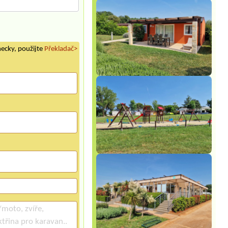
mecky, použijte
Překladač>