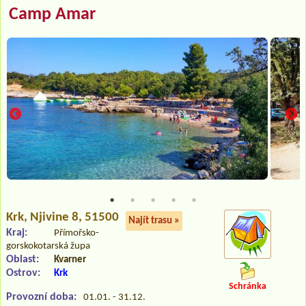
Camp Amar
Krk
, Njivine 8, 51500
Najít trasu »
Kraj:
Přímořsko-
gorskokotarská župa
Oblast:
Kvarner
Ostrov:
Krk
Schránka
Provozní doba:
01.01. - 31.12.