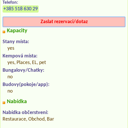
Telefon:
+385 518 630 29
Zaslat rezervaci/dotaz
Kapacity
Stany místa:
yes
Kempová místa:
yes, Places, EL, pet
Bungalovy/Chatky:
no
Budovy(pokoje/app):
no
Nabídka
Nabídka občerstvení:
Restaurace, Obchod, Bar