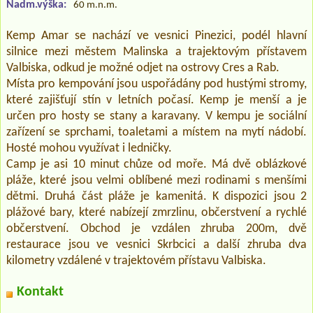
Nadm.výška:
60 m.n.m.
Kemp Amar se nachází ve vesnici Pinezici, podél hlavní
silnice mezi městem Malinska a trajektovým přístavem
Valbiska, odkud je možné odjet na ostrovy Cres a Rab.
Místa pro kempování jsou uspořádány pod hustými stromy,
které zajišťují stín v letních počasí. Kemp je menší a je
určen pro hosty se stany a karavany. V kempu je sociální
zařízení se sprchami, toaletami a místem na mytí nádobí.
Hosté mohou využívat i ledničky.
Camp je asi 10 minut chůze od moře. Má dvě oblázkové
pláže, které jsou velmi oblíbené mezi rodinami s menšími
dětmi. Druhá část pláže je kamenitá. K dispozici jsou 2
plážové bary, které nabízejí zmrzlinu, občerstvení a rychlé
občerstvení. Obchod je vzdálen zhruba 200m, dvě
restaurace jsou ve vesnici Skrbcici a další zhruba dva
kilometry vzdálené v trajektovém přístavu Valbiska.
Kontakt