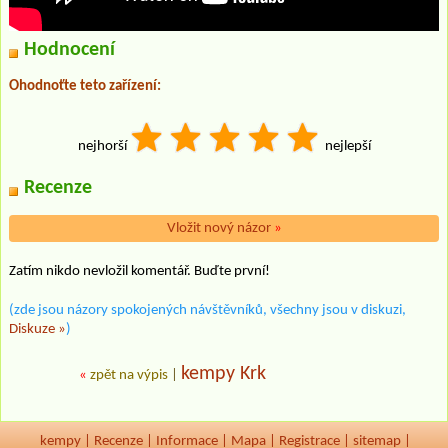
Hodnocení
Ohodnoťte teto zařízení:
nejhorší
nejlepší
Recenze
Vložit nový názor
»
Zatím nikdo nevložil komentář. Buďte první!
(zde jsou názory spokojených návštěvníků, všechny jsou v diskuzi,
Diskuze »
)
kempy Krk
«
zpět na výpis
|
kempy
|
Recenze
|
Informace
|
Mapa
|
Registrace
|
sitemap
|