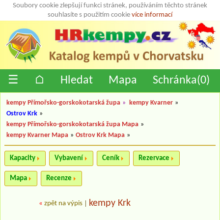
Soubory cookie zlepšují funkci stránek, používáním těchto stránek
souhlasíte s použitím cookie
více informací
☰
⌂
Hledat
Mapa
Schránka(
0
)
kempy Přímořsko-gorskokotarská župa
»
kempy Kvarner
»
Ostrov Krk
»
kempy Přímořsko-gorskokotarská župa Mapa
»
kempy Kvarner Mapa
»
Ostrov Krk Mapa
»
Kapacity
Vybavení
Ceník
Rezervace
Mapa
Recenze
kempy Krk
«
zpět na výpis
|