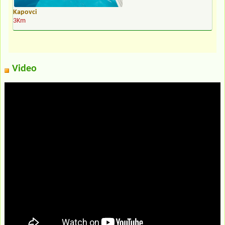
Kapovci
3Km
Video