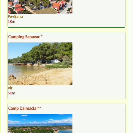
Povljana
1Km
Camping Sapavac *
Vir
5Km
Camp Dalmacia **