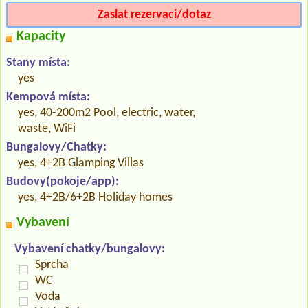
Zaslat rezervaci/dotaz
Kapacity
Stany místa:
yes
Kempová místa:
yes, 40-200m2 Pool, electric, water,
waste, WiFi
Bungalovy/Chatky:
yes, 4+2B Glamping Villas
Budovy(pokoje/app):
yes, 4+2B/6+2B Holiday homes
Vybavení
Vybavení chatky/bungalovy:
Sprcha
WC
Voda