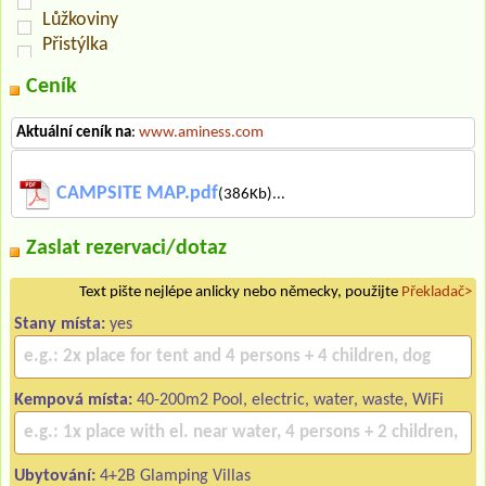
Lůžkoviny
Přistýlka
Ceník
Aktuální ceník na
:
www.aminess.com
CAMPSITE MAP.pdf
(386Kb)...
Zaslat rezervaci/dotaz
Text pište nejlépe anlicky nebo německy, použijte
Překladač>
Stany místa:
yes
Kempová místa:
40-200m2 Pool, electric, water, waste, WiFi
Ubytování:
4+2B Glamping Villas