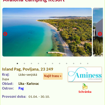
Island Pag
, Povljana, 23 249
Kraj:
Licko-senjská
Najít trasu »
župa
Oblast:
Lika - Karlovac
Ostrov:
Pag
Schránka
Provozní doba:
01.04. - 30.10.