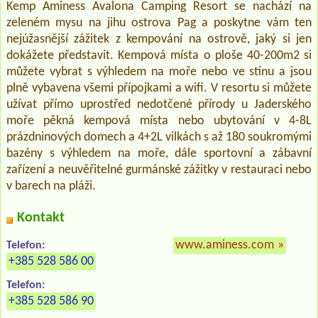
Kemp Aminess Avalona Camping Resort se nachází na
zeleném mysu na jihu ostrova Pag a poskytne vám ten
nejúžasnější zážitek z kempování na ostrově, jaký si jen
dokážete představit. Kempová místa o ploše 40-200m2 si
můžete vybrat s výhledem na moře nebo ve stínu a jsou
plně vybavena všemi přípojkami a wifi. V resortu si můžete
užívat přímo uprostřed nedotčené přírody u Jaderského
moře pěkná kempová místa nebo ubytování v 4-8L
prázdninových domech a 4+2L vilkách s až 180 soukromými
bazény s výhledem na moře, dále sportovní a zábavní
zařízení a neuvěřitelné gurmánské zážitky v restauraci nebo
v barech na pláži.
Kontakt
www.aminess.com
»
Telefon:
+385 528 586 00
Telefon:
+385 528 586 90