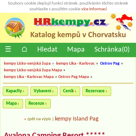
Soubory cookie zlepšují funkci stránek, používáním těchto stránek
souhlasíte s použitím cookie
více informací
☰
⌂
Hledat
Mapa
Schránka(
0
)
kempy Licko-senjská župa
»
kempy Lika - Karlovac
»
Ostrov Pag
»
kempy Licko-senjská župa Mapa
»
kempy Lika - Karlovac Mapa
»
Ostrov Pag Mapa
»
Kapacity
Vybavení
Ceník
Rezervace
Mapa
Recenze
kempy Island Pag
«
zpět na výpis
|
Avalona Camping Resort *****