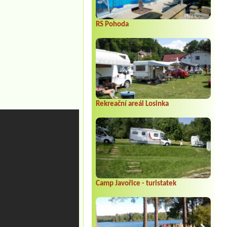
RS Pohoda
Rekreační areál Losinka
Camp Javořice - turistatek