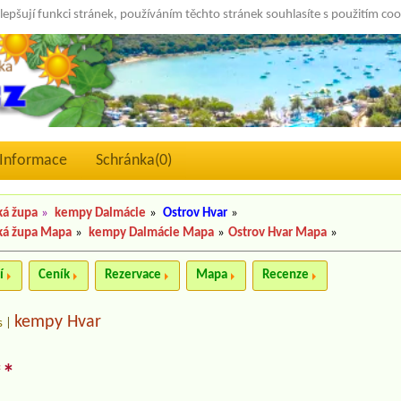
lepšují funkci stránek, používáním těchto stránek souhlasíte s použitím co
Informace
Schránka(
0
)
ká župa
»
kempy Dalmácie
»
Ostrov Hvar
»
ká župa Mapa
»
kempy Dalmácie Mapa
»
Ostrov Hvar Mapa
»
í
Ceník
Rezervace
Mapa
Recenze
kempy Hvar
s
|
**