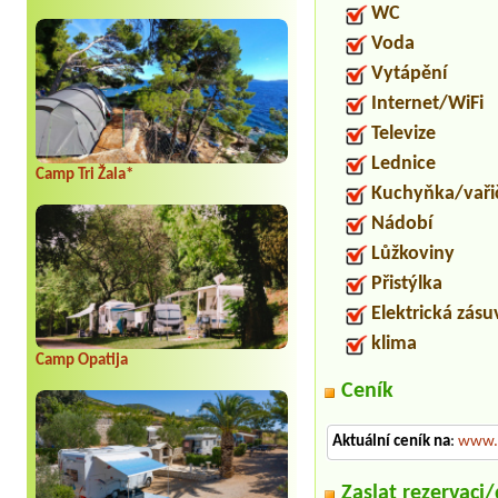
WC
Voda
Vytápění
Internet/WiFi
Televize
Lednice
Camp Tri Žala*
Kuchyňka/vaři
Nádobí
Lůžkoviny
Přistýlka
Elektrická zás
klima
Camp Opatija
Ceník
Aktuální ceník na
:
www.
Zaslat rezervaci