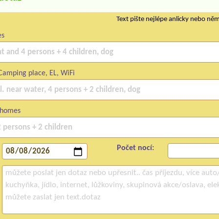
Text pište nejlépe anlicky nebo ně
es
amping place, EL, WiFi
lhomes
Počet nocí: