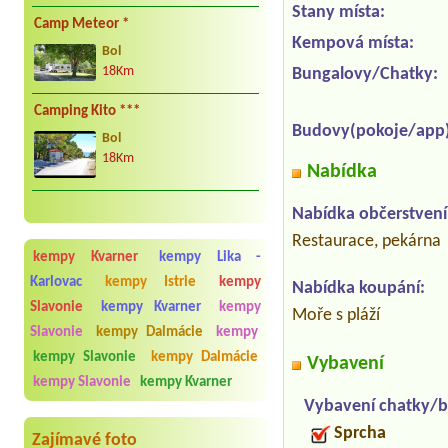
Stany místa:
Camp Meteor *
Kempová místa:
Bol
18Km
Bungalovy/Chatky:
Camping Kito ***
Budovy(pokoje/app)
Bol
18Km
Nabídka
Nabídka občerstvení
Restaurace, pekárna
kempy Kvarner
kempy Lika -
Karlovac
kempy Istrie
kempy
Nabídka koupání:
Slavonie
kempy Kvarner
kempy
Moře s pláží
Slavonie
kempy Dalmácie
kempy
kempy Slavonie
kempy Dalmácie
Vybavení
kempy Slavonie
kempy Kvarner
Vybavení chatky/b
Sprcha
Zajímavé foto