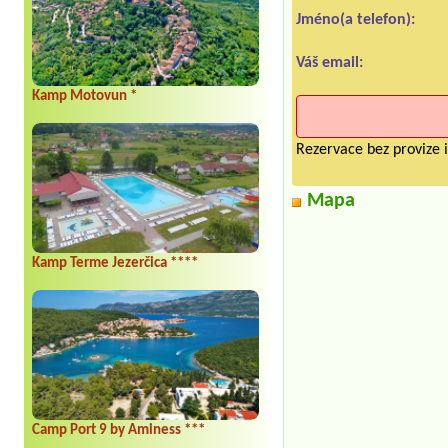
Jméno(a telefon):
Váš email:
Kamp Motovun *
Rezervace bez provize i
Mapa
Kamp Terme Jezerčica ****
Camp Port 9 by Aminess ***