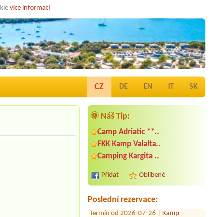
okie
více informací
CZ
DE
EN
IT
SK
🌞 Náš Tip:
Camp Adriatic **..
FKK Kamp Valalta..
Termín od 2026-08-17 |
Kamp
Camping Kargita ..
Kastanija ***
2 adults + 3 children (7, 8, 11)
Přidat
Oblíbené
Termín od 2026-07-26 |
Camp Baško
Polje ***
Poslední rezervace:
Termín od 2026-07-26 |
Kamp
Tramontana *