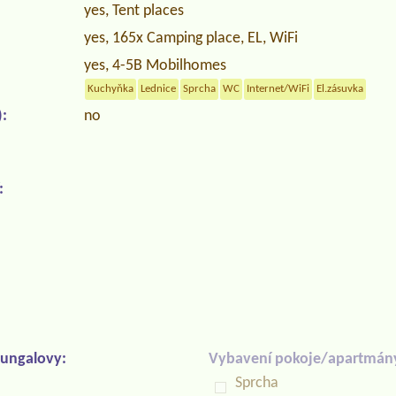
yes, Tent places
yes, 165x Camping place, EL, WiFi
yes, 4-5B Mobilhomes
Kuchyňka
Lednice
Sprcha
WC
Internet/WiFi
El.zásuvka
:
no
:
ungalovy:
Vybavení pokoje/apartmán
Sprcha