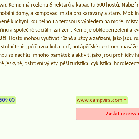
ar. Kemp má rozlohu 6 hektarů a kapacitu 500 hostů. Nabízí 
 mobilní domy, a kempovací místa pro karavany a stany. Mobil
vené kuchyní, koupelnou a terasou s výhledem na moře. Místa
třinu a společné sociální zařízení. Kemp je obklopen zelení a 
láži. Hosté mohou využívat různé služby a zařízení, jako jsou re
ro stolní tenis, půjčovna kol a lodí, potápěčské centrum, masáž
pu se nachází mnoho památek a aktivit, jako jsou prohlídky h
jeskyně, ostrovní výlety, pěší turistika, cyklistika, horolezect
509 00
www.campvira.com
»
Zaslat rezerva