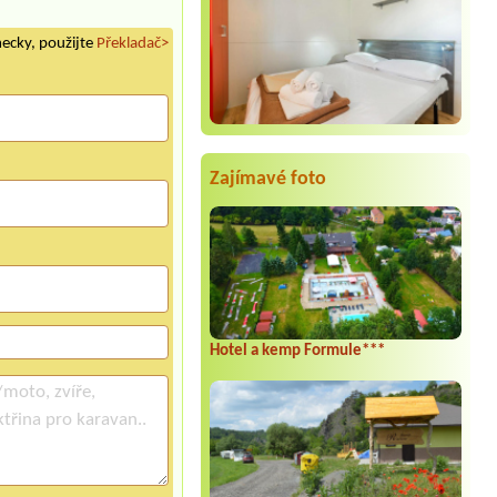
mecky, použijte
Překladač>
Zajímavé foto
Hotel a kemp Formule***