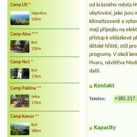
od krásného města Hv
Camp Lili *
ubytování, jako jsou
Jagodna
15Km
klimatizované a vyba
mají přípojku na elek
Camp Aloa ***
přístup k oblázkové p
Bol
dětské hřiště, stůl p
15Km
programy. V okolí kem
Hvaru, návštěva Modré 
Camp No1 *
další.
Bol
17Km
Kontakt
Camp Paklina **
Jelsa
+385 217 
Telefon:
17Km
Camp Kanun **
Bol
Kapacity
18Km