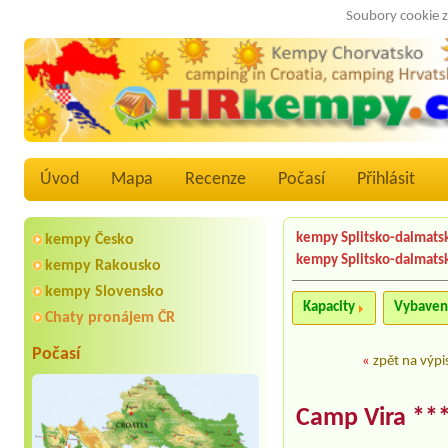
Soubory cookie z
Úvod
Mapa
Recenze
Počasí
Přihlásit
kempy Splitsko-dalmats
kempy Česko
kempy Splitsko-dalmats
kempy Rakousko
kempy Slovensko
Kapacity
Vybaven
Chaty pronájem ČR
Počasí
«
zpět na výpi
Camp Vira **