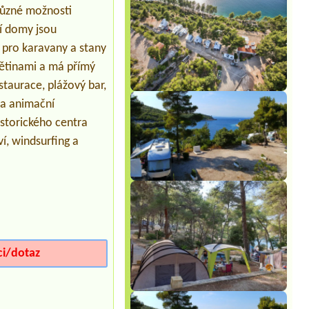
různé možnosti
ní domy jsou
 pro karavany a stany
květinami a má přímý
staurace, plážový bar,
e a animační
istorického centra
ví, windsurfing a
ci/dotaz