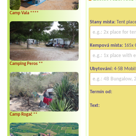
Camp Vala ****
Stany místa:
Tent plac
Kempová místa:
165x C
Camping Peros **
Ubytování:
4-5B Mobi
Termín od:
Text:
Camp Rogač **