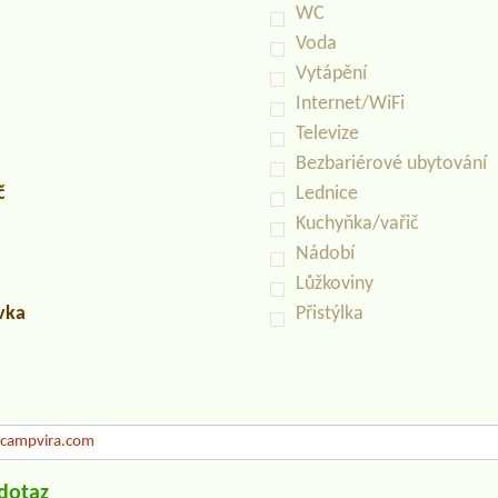
WC
Voda
Vytápění
Internet/WiFi
Televize
Bezbariérové ubytování
č
Lednice
Kuchyňka/vařič
Nádobí
Lůžkoviny
uvka
Přistýlka
campvira.com
/dotaz