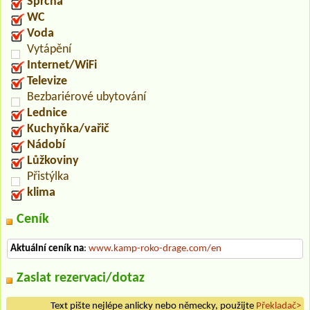
Sprcha
WC
Voda
Vytápění
Internet/WiFi
Televize
Bezbariérové ubytování
Lednice
Kuchyňka/vařič
Nádobí
Lůžkoviny
Přistýlka
klima
Ceník
Aktuální ceník na
:
www.kamp-roko-drage.com/en
Zaslat rezervaci/dotaz
Text pište nejlépe anlicky nebo německy, použijte
Překladač>