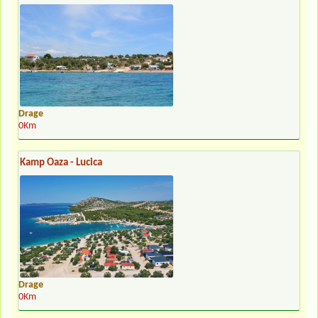
Drage
0Km
Kamp Oaza - Lucica
Drage
0Km