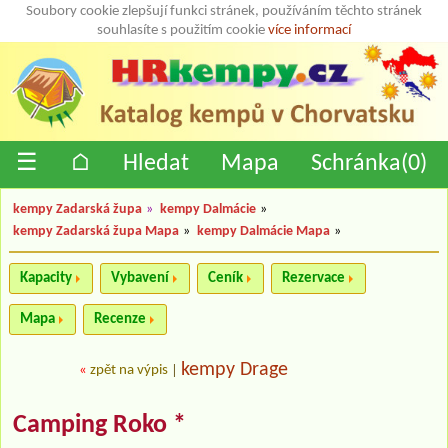
Soubory cookie zlepšují funkci stránek, používáním těchto stránek
souhlasíte s použitím cookie
více informací
☰
⌂
Hledat
Mapa
Schránka(
0
)
kempy Zadarská župa
»
kempy Dalmácie
»
kempy Zadarská župa Mapa
»
kempy Dalmácie Mapa
»
Kapacity
Vybavení
Ceník
Rezervace
Mapa
Recenze
kempy Drage
«
zpět na výpis
|
Camping Roko *