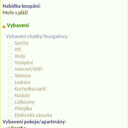
Nabídka koupání:
Moře s pláží
Vybavení
Vybavení chatky/bungalovy:
Sprcha
WC
Voda
Vytápění
Internet/WiFi
Televize
Lednice
Kuchyňka/vařič
Nádobí
Lůžkoviny
Přistýlka
Elektrická zásuvka
Vybavení pokoje/apartmány: