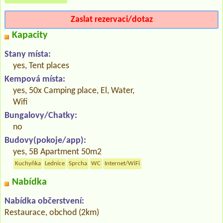
Zaslat rezervaci/dotaz
Kapacity
Stany místa:
yes, Tent places
Kempová místa:
yes, 50x Camping place, El, Water,
Wifi
Bungalovy/Chatky:
no
Budovy(pokoje/app):
yes, 5B Apartment 50m2
Kuchyňka
Lednice
Sprcha
WC
Internet/WiFi
Nabídka
Nabídka občerstvení:
Restaurace, obchod (2km)