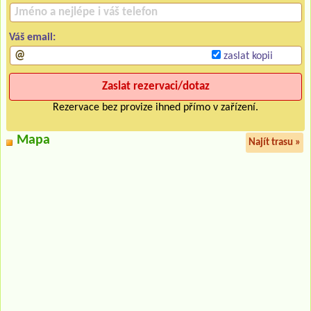
Váš email:
zaslat kopii
Rezervace bez provize ihned přímo v zařízení.
Mapa
Najít trasu »