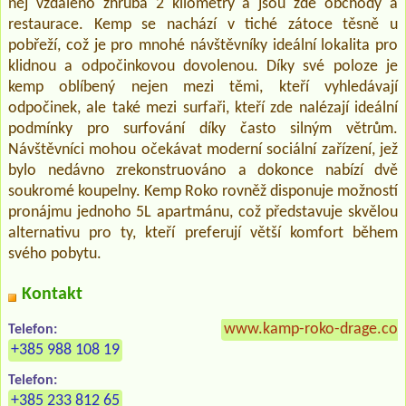
něj vzdáleno zhruba 2 kilometry a jsou zde obchody a
restaurace. Kemp se nachází v tiché zátoce těsně u
pobřeží, což je pro mnohé návštěvníky ideální lokalita pro
klidnou a odpočinkovou dovolenou. Díky své poloze je
kemp oblíbený nejen mezi těmi, kteří vyhledávají
odpočinek, ale také mezi surfaři, kteří zde nalézají ideální
podmínky pro surfování díky často silným větrům.
Návštěvníci mohou očekávat moderní sociální zařízení, jež
bylo nedávno zrekonstruováno a dokonce nabízí dvě
soukromé koupelny. Kemp Roko rovněž disponuje možností
pronájmu jednoho 5L apartmánu, což představuje skvělou
alternativu pro ty, kteří preferují větší komfort během
svého pobytu.
Kontakt
www.kamp-roko-drage.co
Telefon:
+385 988 108 19
Telefon:
+385 233 812 65