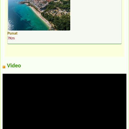
Punat
7Km
Video