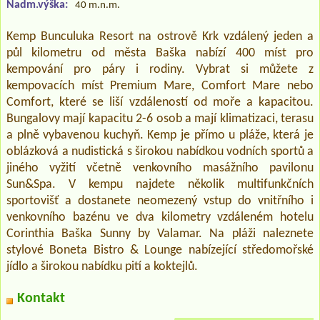
Nadm.výška:
40 m.n.m.
Kemp Bunculuka Resort na ostrově Krk vzdálený jeden a
půl kilometru od města Baška nabízí 400 míst pro
kempování pro páry i rodiny. Vybrat si můžete z
kempovacích míst Premium Mare, Comfort Mare nebo
Comfort, které se liší vzdáleností od moře a kapacitou.
Bungalovy mají kapacitu 2-6 osob a mají klimatizaci, terasu
a plně vybavenou kuchyň. Kemp je přímo u pláže, která je
oblázková a nudistická s širokou nabídkou vodních sportů a
jiného vyžití včetně venkovního masážního pavilonu
Sun&Spa. V kempu najdete několik multifunkčních
sportovišť a dostanete neomezený vstup do vnitřního i
venkovního bazénu ve dva kilometry vzdáleném hotelu
Corinthia Baška Sunny by Valamar. Na pláži naleznete
stylové Boneta Bistro & Lounge nabízející středomořské
jídlo a širokou nabídku pití a koktejlů.
Kontakt