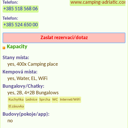
www.camping-adriatic.com
Telefon:
+385 518 568 06
Telefon:
+385 524 650 00
Zaslat rezervaci/dotaz
Kapacity
Stany místa:
yes, 400x Camping place
Kempová místa:
yes, Water, EL, WiFi
Bungalovy/Chatky:
yes, 2B, 4+2B Bungalows
Kuchyňka
Lednice
Sprcha
WC
Internet/WiFi
El.zásuvka
Budovy(pokoje/app):
no