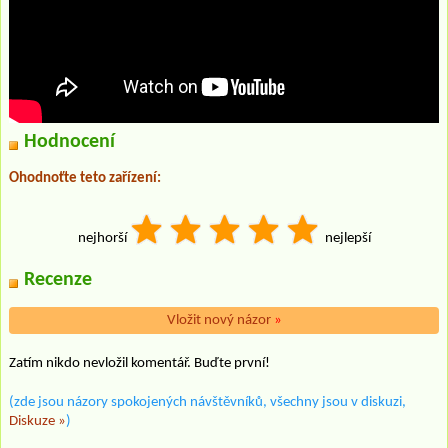
Hodnocení
Ohodnoťte teto zařízení:
nejhorší
nejlepší
Recenze
Vložit nový názor
»
Zatím nikdo nevložil komentář. Buďte první!
(zde jsou názory spokojených návštěvníků, všechny jsou v diskuzi,
Diskuze »
)