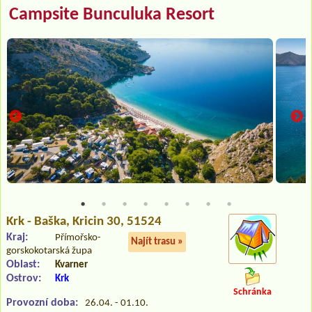
Campsite Bunculuka Resort
Krk - Baška
, Kricin 30, 51524
Kraj:
Přímořsko-
Najít trasu »
gorskokotarská župa
Oblast:
Kvarner
Ostrov:
Krk
Schránka
Provozní doba:
26.04. - 01.10.