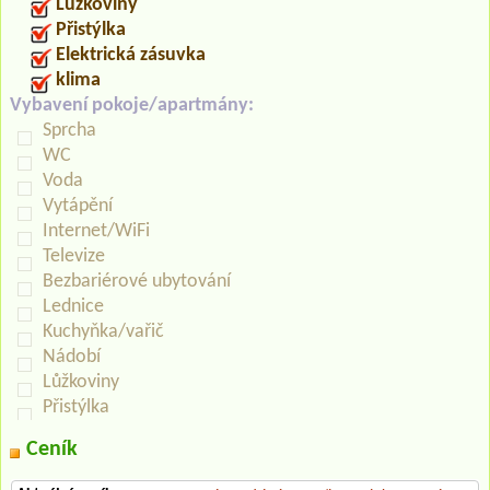
Lůžkoviny
Přistýlka
Elektrická zásuvka
klima
Vybavení pokoje/apartmány:
Sprcha
WC
Voda
Vytápění
Internet/WiFi
Televize
Bezbariérové ubytování
Lednice
Kuchyňka/vařič
Nádobí
Lůžkoviny
Přistýlka
Ceník