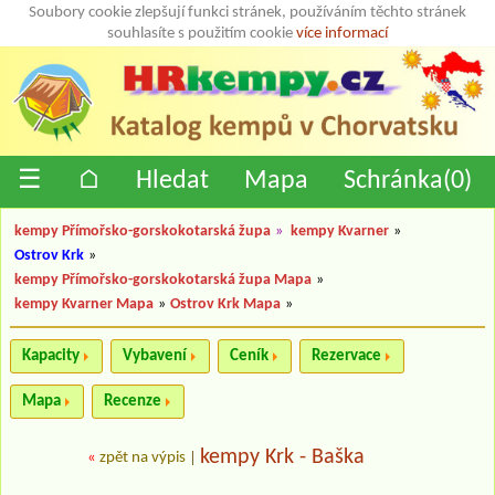
Soubory cookie zlepšují funkci stránek, používáním těchto stránek
souhlasíte s použitím cookie
více informací
☰
⌂
Hledat
Mapa
Schránka(
0
)
kempy Přímořsko-gorskokotarská župa
»
kempy Kvarner
»
Ostrov Krk
»
kempy Přímořsko-gorskokotarská župa Mapa
»
kempy Kvarner Mapa
»
Ostrov Krk Mapa
»
Kapacity
Vybavení
Ceník
Rezervace
Mapa
Recenze
kempy Krk - Baška
«
zpět na výpis
|