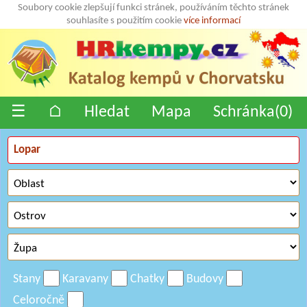
Soubory cookie zlepšují funkci stránek, používáním těchto stránek
souhlasíte s použitím cookie
více informací
☰
⌂
Hledat
Mapa
Schránka(
0
)
Stany
Karavany
Chatky
Budovy
Celoročně