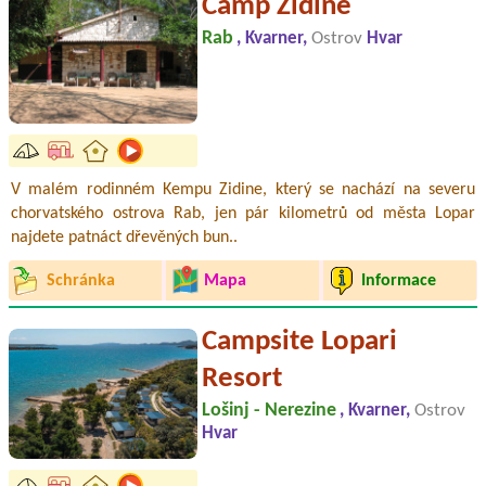
Camp Zidine
Rab
, Kvarner,
Ostrov
Hvar
V malém rodinném Kempu Zidine, který se nachází na severu
chorvatského ostrova Rab, jen pár kilometrů od města Lopar
najdete patnáct dřevěných bun..
Schránka
Mapa
Informace
Campsite Lopari
Resort
Lošinj - Nerezine
, Kvarner,
Ostrov
Hvar