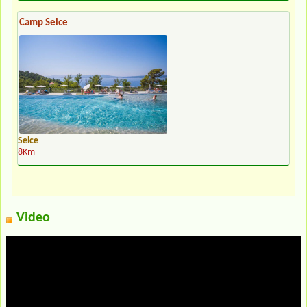
Camp Selce
Selce
8Km
Video