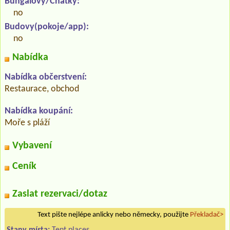
Bungalovy/Chatky:
no
Budovy(pokoje/app):
no
Nabídka
Nabídka občerstvení:
Restaurace, obchod
Nabídka koupání:
Moře s pláží
Vybavení
Ceník
Zaslat rezervaci/dotaz
Text pište nejlépe anlicky nebo německy, použijte
Překladač>
Stany místa:
Tent places