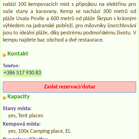
nabízí 100 kempovacích míst s přípojkou na elektřinu pro
vaše stany a karavany. Kemp se nachází 300 metrů od
pláže Uvala Povile a 600 metrů od pláže Škrpun s krásným
výhledem na jadranské pobřeží, pro milovníky šnorchlování
jsou to ideální pláže, díky pestrému podmořskému životu. V
kempu najdete bar, obchod a dvě restaurace.
Kontakt
Telefon:
+386 517 930 83
Zaslat rezervaci/dotaz
Kapacity
Stany místa:
yes, Tent places
Kempová místa:
yes, 100x Camping place, EL