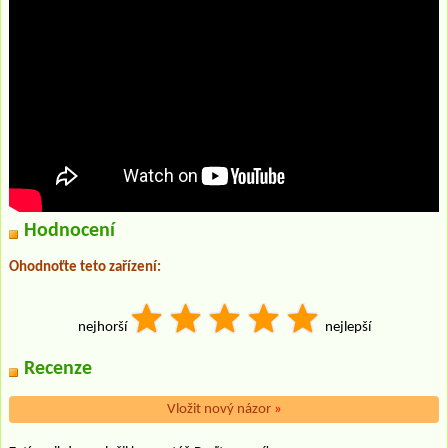
Hodnocení
Ohodnoťte teto zařízení:
nejhorší
nejlepší
Recenze
Vložit nový názor
»