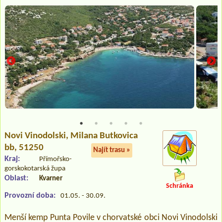
Novi Vinodolski
, Milana Butkovica
bb, 51250
Najít trasu »
Kraj:
Přímořsko-
gorskokotarská župa
Oblast:
Kvarner
Schránka
Provozní doba:
01.05. - 30.09.
Menší kemp Punta Povile v chorvatské obci Novi Vinodolski