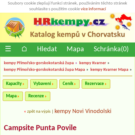
Soubory cookie zlepšují funkci stránek, používáním těchto stránek
souhlasíte s použitím cookie
více informací
☰
⌂
Hledat
Mapa
Schránka(
0
)
kempy Přímořsko-gorskokotarská župa
»
kempy Kvarner
»
kempy Přímořsko-gorskokotarská župa Mapa
»
kempy Kvarner Mapa
»
Kapacity
Vybavení
Ceník
Rezervace
Mapa
Recenze
kempy Novi Vinodolski
«
zpět na výpis
|
Campsite Punta Povile