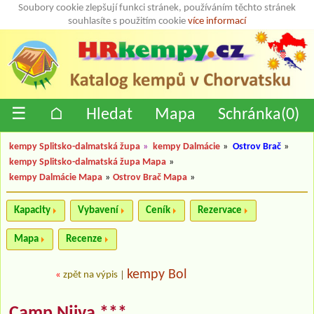
Soubory cookie zlepšují funkci stránek, používáním těchto stránek
souhlasíte s použitím cookie
více informací
☰
⌂
Hledat
Mapa
Schránka(
0
)
kempy Splitsko-dalmatská župa
»
kempy Dalmácie
»
Ostrov Brač
»
kempy Splitsko-dalmatská župa Mapa
»
kempy Dalmácie Mapa
»
Ostrov Brač Mapa
»
Kapacity
Vybavení
Ceník
Rezervace
Mapa
Recenze
kempy Bol
«
zpět na výpis
|
Camp Njiva ***