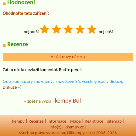
Hodnocení
Ohodnoťte teto zařízení:
nejhorší
nejlepší
Recenze
Vložit nový názor
»
Zatím nikdo nevložil komentář. Buďte první!
(zde jsou názory spokojených návštěvníků, všechny jsou v diskuzi,
Diskuze »
)
kempy Bol
«
zpět na výpis
|
kempy
|
Recenze
|
Informace
|
Mapa
|
Registrace
|
sitemap
|
info(z)HRkempy.cz |
všechna práva vyhrazená, HRkempy.cz (c) 2006-2026