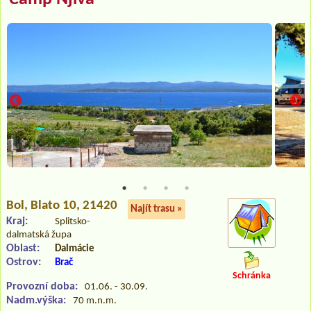
Bol
, Blato 10, 21420
Najít trasu »
Kraj:
Splitsko-
dalmatská župa
Oblast:
Dalmácie
Ostrov:
Brač
Schránka
Provozní doba:
01.06. - 30.09.
Nadm.výška:
70 m.n.m.