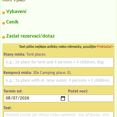
moře s pláží
Vybavení
Ceník
Zaslat rezervaci/dotaz
Text pište nejlépe anlicky nebo německy, použijte
Překladač>
Stany místa:
Tent places
Kempová místa:
30x Camping place, EL
Termín od:
Počet nocí:
Text: