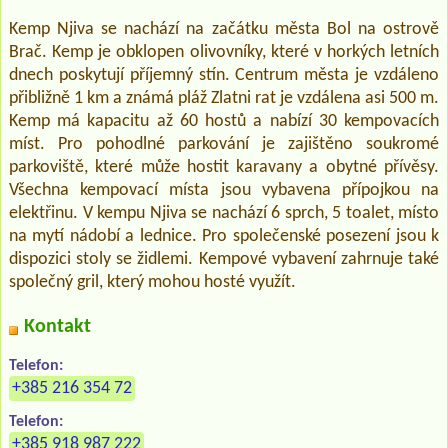
Kemp Njiva se nachází na začátku města Bol na ostrově
Brač. Kemp je obklopen olivovníky, které v horkých letních
dnech poskytují příjemný stín. Centrum města je vzdáleno
přibližně 1 km a známá pláž Zlatni rat je vzdálena asi 500 m.
Kemp má kapacitu až 60 hostů a nabízí 30 kempovacích
míst. Pro pohodlné parkování je zajištěno soukromé
parkoviště, které může hostit karavany a obytné přívěsy.
Všechna kempovací místa jsou vybavena přípojkou na
elektřinu. V kempu Njiva se nachází 6 sprch, 5 toalet, místo
na mytí nádobí a lednice. Pro společenské posezení jsou k
dispozici stoly se židlemi. Kempové vybavení zahrnuje také
společný gril, který mohou hosté využít.
Kontakt
Telefon:
+385 216 354 72
Telefon:
+385 918 987 222