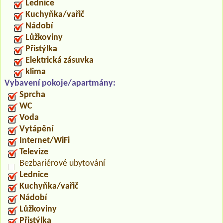
Lednice
Kuchyňka/vařič
Nádobí
Lůžkoviny
Přistýlka
Elektrická zásuvka
klima
Vybavení pokoje/apartmány:
Sprcha
WC
Voda
Vytápění
Internet/WiFi
Televize
Bezbariérové ubytování
Lednice
Kuchyňka/vařič
Nádobí
Lůžkoviny
Přistýlka