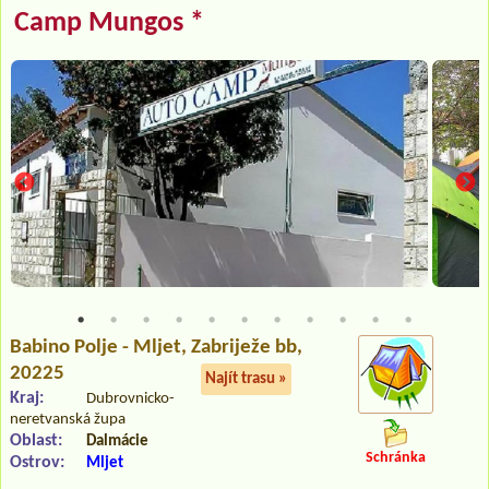
Camp Mungos *
Babino Polje - Mljet
, Zabriježe bb,
20225
Najít trasu »
Kraj:
Dubrovnicko-
neretvanská župa
Oblast:
Dalmácie
Schránka
Ostrov:
Mljet