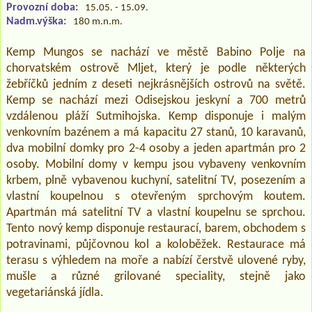
Provozní doba:
15.05. - 15.09.
Nadm.výška:
180 m.n.m.
Kemp Mungos se nachází ve městě Babino Polje na
chorvatském ostrově Mljet, který je podle některých
žebříčků jedním z deseti nejkrásnějších ostrovů na světě.
Kemp se nachází mezi Odisejskou jeskyní a 700 metrů
vzdálenou pláží Sutmihojska. Kemp disponuje i malým
venkovním bazénem a má kapacitu 27 stanů, 10 karavanů,
dva mobilní domky pro 2-4 osoby a jeden apartmán pro 2
osoby. Mobilní domy v kempu jsou vybaveny venkovním
krbem, plně vybavenou kuchyní, satelitní TV, posezením a
vlastní koupelnou s otevřeným sprchovým koutem.
Apartmán má satelitní TV a vlastní koupelnu se sprchou.
Tento nový kemp disponuje restaurací, barem, obchodem s
potravinami, půjčovnou kol a koloběžek. Restaurace má
terasu s výhledem na moře a nabízí čerstvě ulovené ryby,
mušle a různé grilované speciality, stejně jako
vegetariánská jídla.