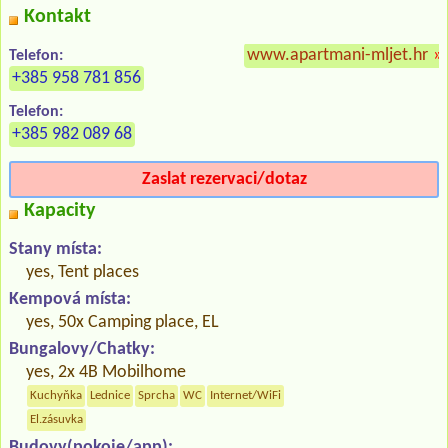
Kontakt
www.apartmani-mljet.hr
»
Telefon:
+385 958 781 856
Telefon:
+385 982 089 68
Zaslat rezervaci/dotaz
Kapacity
Stany místa:
yes, Tent places
Kempová místa:
yes, 50x Camping place, EL
Bungalovy/Chatky:
yes, 2x 4B Mobilhome
Kuchyňka
Lednice
Sprcha
WC
Internet/WiFi
El.zásuvka
Budovy(pokoje/app):