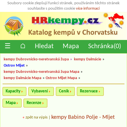
Soubory cookie zlepšují funkci stránek, používáním těchto stránek
souhlasíte s použitím cookie
více informací
☰
⌂
Hledat
Mapa
Schránka(
0
)
kempy Dubrovnicko-neretvanská župa
»
kempy Dalmácie
»
Ostrov Mljet
»
kempy Dubrovnicko-neretvanská župa Mapa
»
kempy Dalmácie Mapa
»
Ostrov Mljet Mapa
»
Kapacity
Vybavení
Ceník
Rezervace
Mapa
Recenze
kempy Babino Polje - Mljet
«
zpět na výpis
|