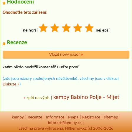
Hodnocení
Ohodnoťte teto zařízení:
nejhorší
nejlepší
Recenze
Vložit nový názor
»
Zatím nikdo nevložil komentář. Buďte první!
(zde jsou názory spokojených návštěvníků, všechny jsou v diskuzi,
Diskuze »
)
kempy Babino Polje - Mljet
«
zpět na výpis
|
kempy
|
Recenze
|
Informace
|
Mapa
|
Registrace
|
sitemap
|
info(z)HRkempy.cz |
všechna práva vyhrazená, HRkempy.cz (c) 2006-2026