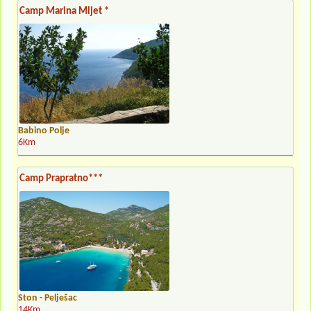
Camp Marina Mljet *
Babino Polje
6Km
Camp Prapratno***
Ston - Pelješac
14Km