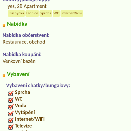
yes, 2B Apartment
Kuchyňka
Lednice
Sprcha
WC
Internet/WiFi
Nabídka
Nabídka občerstvení:
Restaurace, obchod
Nabídka koupání:
Venkovní bazén
Vybavení
Vybavení chatky/bungalovy:
Sprcha
WC
Voda
Vytápění
Internet/WiFi
Televize