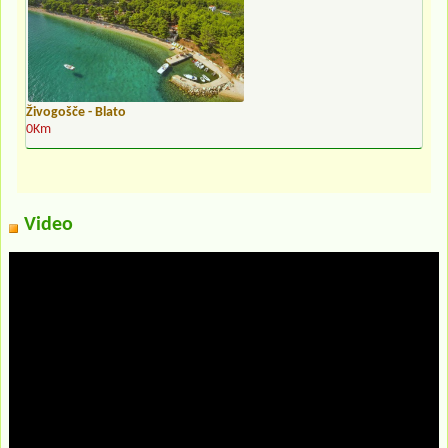
Živogošče - Blato
0Km
Video