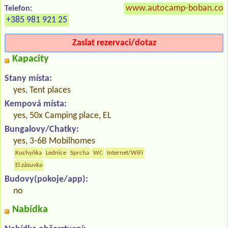
www.autocamp-boban.co
Telefon:
+385 981 921 25
Zaslat rezervaci/dotaz
Kapacity
Stany místa:
yes, Tent places
Kempová místa:
yes, 50x Camping place, EL
Bungalovy/Chatky:
yes, 3-6B Mobilhomes
Kuchyňka
Lednice
Sprcha
WC
Internet/WiFi
El.zásuvka
Budovy(pokoje/app):
no
Nabídka