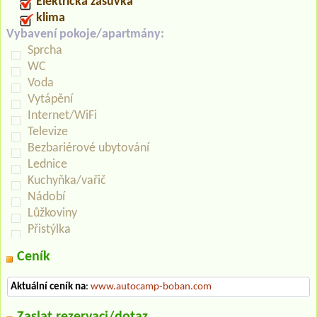
Elektrická zásuvka
klima
Vybavení pokoje/apartmány:
Sprcha
WC
Voda
Vytápění
Internet/WiFi
Televize
Bezbariérové ubytování
Lednice
Kuchyňka/vařič
Nádobí
Lůžkoviny
Přistýlka
Ceník
Aktuální ceník na
:
www.autocamp-boban.com
Zaslat rezervaci/dotaz