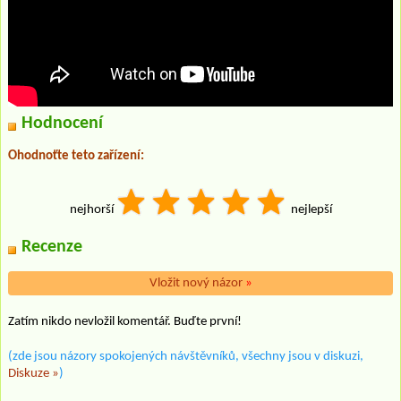
Hodnocení
Ohodnoťte teto zařízení:
nejhorší
nejlepší
Recenze
Vložit nový názor
»
Zatím nikdo nevložil komentář. Buďte první!
(zde jsou názory spokojených návštěvníků, všechny jsou v diskuzi,
Diskuze »
)