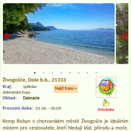
Živogošće
, Dole b.b., 21333
Kraj:
Splitsko-
Najít trasu »
dalmatská župa
Oblast:
Dalmácie
Provozní doba:
01.06. - 30.09.
Schránka
Kemp Boban v chorvarském městě Živogošće je ideálním
místem pro cestovatele, kteří hledají klid, přírodu a moře.