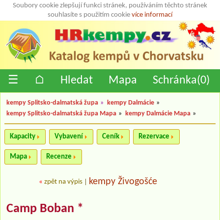
Soubory cookie zlepšují funkci stránek, používáním těchto stránek
souhlasíte s použitím cookie
více informací
☰
⌂
Hledat
Mapa
Schránka(
0
)
kempy Splitsko-dalmatská župa
»
kempy Dalmácie
»
kempy Splitsko-dalmatská župa Mapa
»
kempy Dalmácie Mapa
»
Kapacity
Vybavení
Ceník
Rezervace
Mapa
Recenze
kempy Živogošće
«
zpět na výpis
|
Camp Boban *