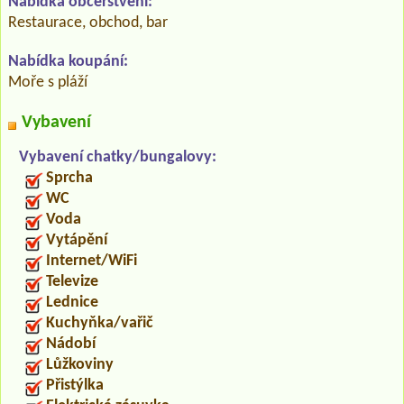
Nabídka občerstvení:
Restaurace, obchod, bar
Nabídka koupání:
Moře s pláží
Vybavení
Vybavení chatky/bungalovy:
Sprcha
WC
Voda
Vytápění
Internet/WiFi
Televize
Lednice
Kuchyňka/vařič
Nádobí
Lůžkoviny
Přistýlka