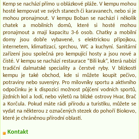
Kemp se nachází přímo u oblázkové pláže. V kempu mohou
hosté kempovat ve svých stanech či karavanech, nebo si je
mohou pronajmout. V kempu Boban se nachází i několik
chatek a mobilních domů, které si hosté mohou
pronajmout a mají kapacitu 3-6 osob. Chatky a mobilní
domy jsou dobře vybavené, s elektrickou přípojkou,
internetem, klimatizací, sprchou, WC a kuchyní. Sanitární
zařízení jsou společná pro kempující hosty a jsou nové a
čisté. V kempu se nachází restaurace “Bili kuk”, která nabízí
tradiční dalmatské speciality a čerstvé ryby. V blízkosti
kempu je také obchod, kde si můžete koupit pečivo,
potraviny nebo suvenýry. Pro milovníky sportu a aktivního
odpočinku je k dispozici možnost půjčení vodních sportů,
jízdních kol a lodí, nebo výletů na blízké ostrovy Hvar, Brač
a Korčula. Pokud máte rádi přírodu a turistiku, můžete se
vydat na některou z označených stezek do pohoří Biokovo,
které je chráněnou přírodní oblastí.
Kontakt