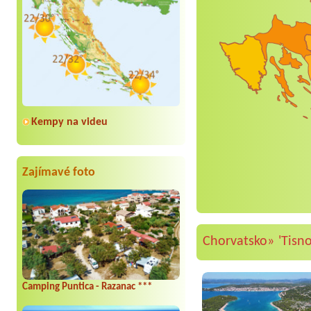
Kempy na videu
Zajímavé foto
Chorvatsko»
'Tisno
Camping Puntica - Razanac ***