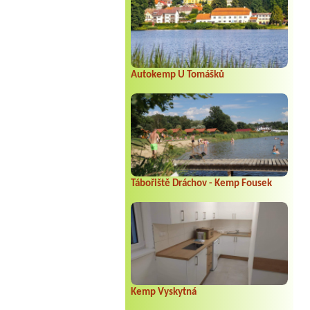
Autokemp U Tomášků
Tábořiště Dráchov - Kemp Fousek
Kemp Vyskytná