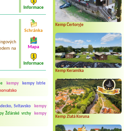
campervan
Informace
Termín od 2026-07-25 |
Camp
Wodenča
1x place for tend, 2x people, 1x car
Kemp Čertoryje
Termín od 2026-07-29 |
Camp Adriatic
Schránka
***
1 x place ,karavan, auto
ingových
Mapa
ledem na
Informace
Kemp Keramika
ie
kempy
kempy Istrie
horvatsko
decko, Svitavsko
kempy
y Žďárské vrchy
kempy
Kemp Zlatá Koruna