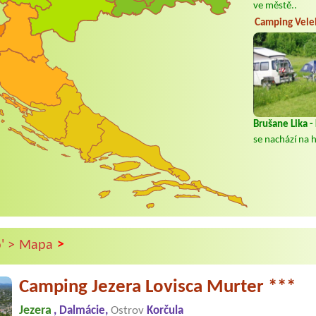
ve městě..
Camping Veleb
Brušane Lika -
se nachází na h
>
' >
Mapa
Camping Jezera Lovisca Murter ***
Jezera
, Dalmácie,
Ostrov
Korčula