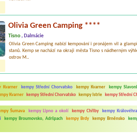
Olivia Green Camping ****
Tisno
, Dalmácie
Olivia Green Camping nabízí kempování i pronájem vil a glamp
stanů. Kemp se nachází na okraji města Tisno s nádherným výh
ostrov M..
 Kvarner
kempy Střední Chorvatsko
kempy Kvarner
kempy Slavon
mpy Kvarner
kempy Střední Chorvatsko
kempy Istrie
kempy Střední C
empy Šumava
kempy Lipno a okolí
kempy Chřiby
kempy Královéhra
í
kempy Broumovsko, Adršpach
kempy Brdy
kempy Brněnsko
kemp