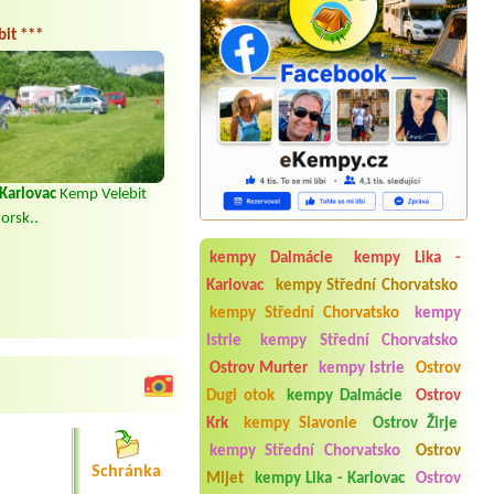
it ***
 Karlovac
Kemp Velebit
orsk..
kempy Dalmácie
kempy Lika -
Karlovac
kempy Střední Chorvatsko
kempy Střední Chorvatsko
kempy
Istrie
kempy Střední Chorvatsko
Ostrov Murter
kempy Istrie
Ostrov
Dugi otok
kempy Dalmácie
Ostrov
Krk
kempy Slavonie
Ostrov Žirje
Termín od 2026-08-28 |
Camping
kempy Střední Chorvatsko
Ostrov
Kozarica ****
Schránka
Mljet
kempy Lika - Karlovac
Ostrov