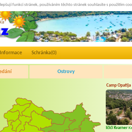
lepšují funkci stránek, používáním těchto stránek souhlasíte s použitím co
Informace
Schránka(
0
)
edání
Ostrovy
Camp Opatija
Ičići Kvarner
Ke