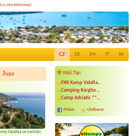
okie
více informací
CZ
DE
EN
IT
SK
🌞 Náš Tip:
Župy
FKK Kamp Valalta..
Camping Kargita ..
Camp Adriatic **..
Přidat
Oblíbené
mp Opatija se nachází