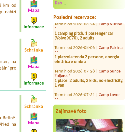
Termín od 2026-08-24 |
Camping
Rab
..
Odmoree ****
 2 km od
1xTent 2 personen
Mapa
p nabízí
Poslední rezervace:
Termín od 2026-08-24 |
Camp Vučine
*
Informace
1 camping pitch, 1 passenger car
(Volvo XC70), 2 adults
Termín od 2026-08-06 |
Camp Paklina
**
Schránka
1 piazzola tenda 2 persone, energia
elettrica e ombra
rter, na
Termín od 2026-07-28 |
Camp Sunce -
Mapa
eální pro
Žuljana *
1 place, 2 adults, 2 kids, no electricity,
1 van
Informace
Termín od 2026-07-31 |
Camp Lovor
**
1 tent 2 person
Schránka
Termín od 2026-08-03 |
Camp Zidine
Zajímavé foto
 Betině.
Termín od 2026-08-03 |
Camp
Krvavica *
Mapa
ýhled na
1x Camping place with electricity for a