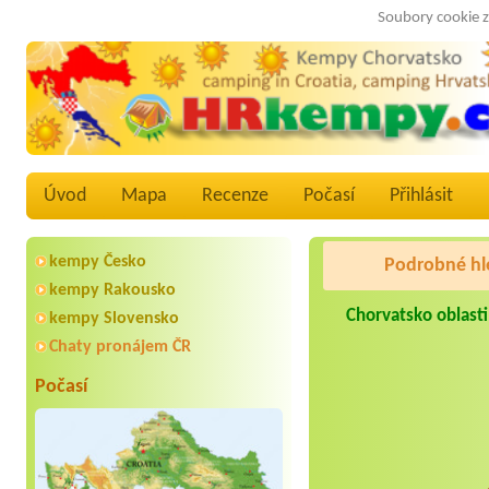
Soubory cookie z
Úvod
Mapa
Recenze
Počasí
Přihlásit
kempy Česko
Podrobné hl
kempy Rakousko
Chorvatsko oblasti
kempy Slovensko
Chaty pronájem ČR
Počasí