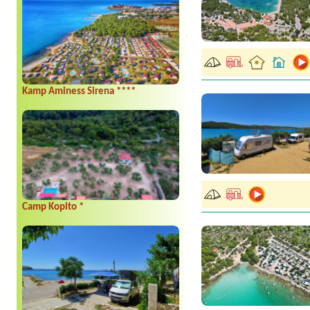
Kamp Aminess Sirena ****
Camp Kopito *