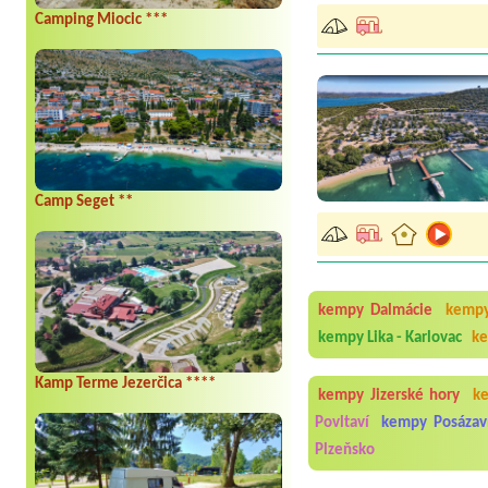
Camping Miocic ***
Camp Seget **
kempy Dalmácie
kempy
kempy Lika - Karlovac
ke
Kamp Terme Jezerčica ****
kempy Jizerské hory
k
Povltaví
kempy Posázav
Plzeňsko