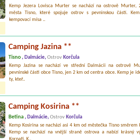
Kemp Jezera Lovisca Murter se nachází na ostrově Murter,
města Tisno, které spojuje ostrov s pevninskou částí. Kem
kempovací mísa ..
Camping Jazina **
Tisno
, Dalmácie,
Ostrov
Korčula
Kemp Jazina se nachází ve střední Dalmácii na ostrově Mu
pevninské části obce Tisno, jen 2 km od centra obce. Kemp je id
ty, kteř..
Camping Kosirina **
Betina
, Dalmácie,
Ostrov
Korčula
Kemp Kosirina se nachází asi 4 km od městečka Tisno směrem k
Kemp se nachází na vnější straně ostrova a nabízí krásný v
Kornati. K..