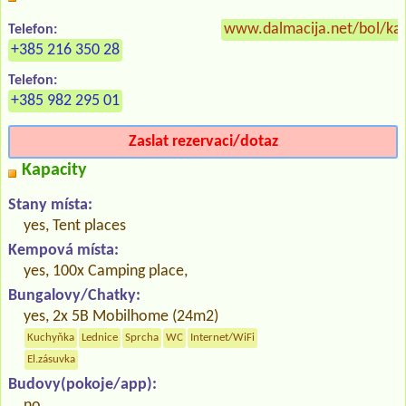
www.dalmacija.net/bol/k
Telefon:
+385 216 350 28
Telefon:
+385 982 295 01
Zaslat rezervaci/dotaz
Kapacity
Stany místa:
yes, Tent places
Kempová místa:
yes, 100x Camping place,
Bungalovy/Chatky:
yes, 2x 5B Mobilhome (24m2)
Kuchyňka
Lednice
Sprcha
WC
Internet/WiFi
El.zásuvka
Budovy(pokoje/app):
no