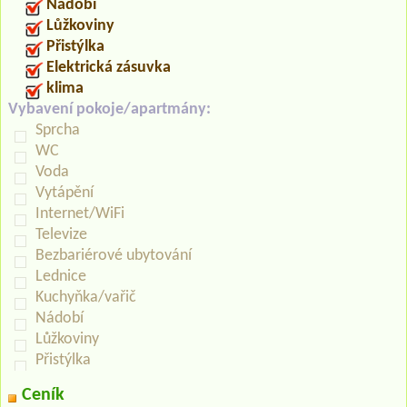
Nádobí
Lůžkoviny
Přistýlka
Elektrická zásuvka
klima
Vybavení pokoje/apartmány:
Sprcha
WC
Voda
Vytápění
Internet/WiFi
Televize
Bezbariérové ubytování
Lednice
Kuchyňka/vařič
Nádobí
Lůžkoviny
Přistýlka
Ceník