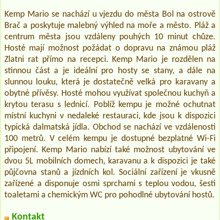
Kemp Mario se nachází u vjezdu do města Bol na ostrově
Brač a poskytuje malebný výhled na moře a město. Pláž a
centrum města jsou vzdáleny pouhých 10 minut chůze.
Hosté mají možnost požádat o dopravu na známou pláž
Zlatni rat přímo na recepci. Kemp Mario je rozdělen na
stinnou část a je ideální pro hosty se stany, a dále na
slunnou louku, která je dostatečně velká pro karavany a
obytné přívěsy. Hosté mohou využívat společnou kuchyň a
krytou terasu s lednicí. Poblíž kempu je možné ochutnat
místní kuchyni v nedaleké restauraci, kde jsou k dispozici
typická dalmatská jídla. Obchod se nachází ve vzdálenosti
100 metrů. V celém kempu je dostupné bezplatné Wi-Fi
připojení. Kemp Mario nabízí také možnost ubytování ve
dvou 5L mobilních domech, karavanu a k dispozici je také
půjčovna stanů a jízdních kol. Sociální zařízení je vkusně
zařízené a disponuje osmi sprchami s teplou vodou, šesti
toaletami a chemickým WC pro pohodlné ubytování hostů.
Kontakt