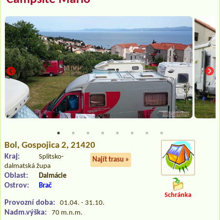
Bol
, Gospojica 2, 21420
Kraj:
Splitsko-
Najít trasu »
dalmatská župa
Oblast:
Dalmácie
Ostrov:
Brač
Schránka
Provozní doba:
01.04. - 31.10.
Nadm.výška:
70 m.n.m.