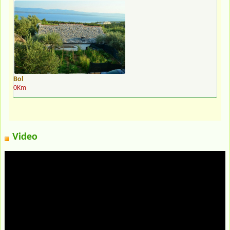
Bol
0Km
Video