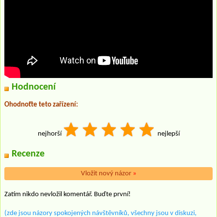
Hodnocení
Ohodnoťte teto zařízení:
nejhorší
nejlepší
Recenze
Vložit nový názor
»
Zatím nikdo nevložil komentář. Buďte první!
(zde jsou názory spokojených návštěvníků, všechny jsou v diskuzi,