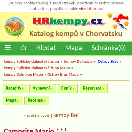
Soubory cookie zlepšují funkci stránek, používáním těchto stránek
souhlasíte s použitím cookie
více informací
☰
⌂
Hledat
Mapa
Schránka(
0
)
kempy Splitsko-dalmatská župa
»
kempy Dalmácie
»
Ostrov Brač
»
kempy Splitsko-dalmatská župa Mapa
»
kempy Dalmácie Mapa
»
Ostrov Brač Mapa
»
Kapacity
Vybavení
Ceník
Rezervace
Mapa
Recenze
kempy Bol
«
zpět na výpis
|
Campsite Mario ***