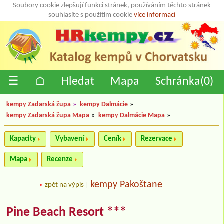
Soubory cookie zlepšují funkci stránek, používáním těchto stránek
souhlasíte s použitím cookie
více informací
☰
⌂
Hledat
Mapa
Schránka(
0
)
kempy Zadarská župa
»
kempy Dalmácie
»
kempy Zadarská župa Mapa
»
kempy Dalmácie Mapa
»
Kapacity
Vybavení
Ceník
Rezervace
Mapa
Recenze
kempy Pakoštane
«
zpět na výpis
|
Pine Beach Resort ***