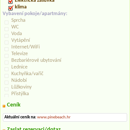
Elektrická zásuvka
klima
Vybavení pokoje/apartmány:
Sprcha
WC
Voda
Vytápění
Internet/WiFi
Televize
Bezbariérové ubytování
Lednice
Kuchyňka/vařič
Nádobí
Lůžkoviny
Přistýlka
Ceník
Aktuální ceník na
:
www.pinebeach.hr
Zaslat rezervaci/dotaz