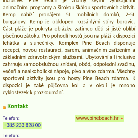
inclusive. Pine Beach je známý svými vynikajícími
animačními programy a širokou škálou sportovních aktivit.
Kemp nabízí pronájem 5L mobilních domků, 2-5L
bungalovy. Kemp je obklopen rozsáhlými stíny borovic.
Část pláže je pokryta oblázky, zatímco děti si jistě oblíbí
písečnou zátoku. Pro pohodlí hostů jsou na pláži k dispozici
lehátka a slunečníky. Komplex Pine Beach disponuje
recepcí, novou restaurací, barem, animačním zařízením a
základními zdravotnickými službami. Ubytování all inclusive
zahrnuje samoobslužnou snídani, oběd, odpolední svačinu,
večeři a nealkoholické nápoje, pivo a víno zdarma. Všechny
sportovní aktivity jsou pro hosty Pine Beach zdarma. K
dispozici je také půjčovna kol a v okolí je mnoho
cyklostezek k prozkoumání.
Kontakt
www.pinebeach.hr
»
Telefon:
+385 233 828 00
Telefon: