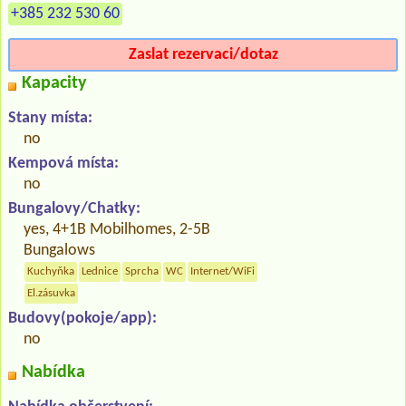
+385 232 530 60
Zaslat rezervaci/dotaz
Kapacity
Stany místa:
no
Kempová místa:
no
Bungalovy/Chatky:
yes, 4+1B Mobilhomes, 2-5B
Bungalows
Kuchyňka
Lednice
Sprcha
WC
Internet/WiFi
El.zásuvka
Budovy(pokoje/app):
no
Nabídka