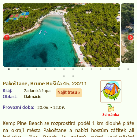
Pakoštane
, Brune Bušića 45, 23211
Kraj:
Zadarská župa
Najít trasu »
Oblast:
Dalmácie
Provozní doba:
20.06. - 12.09.
Schránka
Kemp Pine Beach se rozprostírá podél 1 km dlouhé pláže
na okraji města Pakoštane a nabízí hostům zážitek all