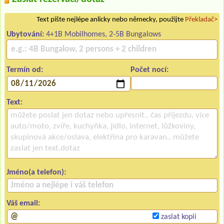
Text pište nejlépe anlicky nebo německy, použijte
Překladač>
Ubytování:
4+1B Mobilhomes, 2-5B Bungalows
Termín od:
Počet nocí:
Text:
Jméno(a telefon):
Váš email:
zaslat kopii