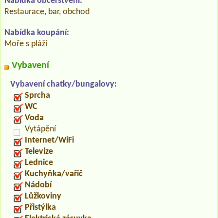
Nabídka občerstvení:
Restaurace, bar, obchod
Nabídka koupání:
Moře s pláží
Vybavení
Vybavení chatky/bungalovy:
Sprcha
WC
Voda
Vytápění
Internet/WiFi
Televize
Lednice
Kuchyňka/vařič
Nádobí
Lůžkoviny
Přistýlka