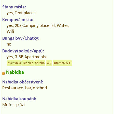
Stany místa:
yes, Tent places
Kempová místa:
yes, 20x Camping place, El, Water,
Wifi
Bungalovy/Chatky:
no
Budovy(pokoje/app):
yes, 3-5B Apartments
Kuchyňka
Lednice
Sprcha
WC
Internet/WiFi
Nabídka
Nabídka občerstvení:
Restaurace, bar, obchod
Nabídka koupání:
Moře s pláží