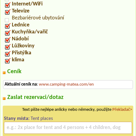
Internet/WiFi
Televize
Bezbariérové ubytování
Lednice
Kuchyňka/vařič
Nádobí
Lůžkoviny
Přistýlka
klima
Ceník
Aktuální ceník na
:
www.camping-matea.com/en
Zaslat rezervaci/dotaz
Text pište nejlépe anlicky nebo německy, použijte
Překladač>
Stany místa:
Tent places