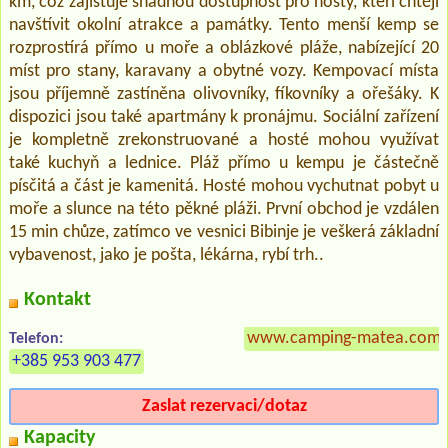
km, což zajišťuje snadnou dostupnost pro hosty, kteří chtějí
navštívit okolní atrakce a památky. Tento menší kemp se
rozprostírá přímo u moře a oblázkové pláže, nabízející 20
míst pro stany, karavany a obytné vozy. Kempovací místa
jsou příjemně zastíněna olivovníky, fíkovníky a ořešáky. K
dispozici jsou také apartmány k pronájmu. Sociální zařízení
je kompletně zrekonstruované a hosté mohou využívat
také kuchyň a lednice. Pláž přímo u kempu je částečně
písčitá a část je kamenitá. Hosté mohou vychutnat pobyt u
moře a slunce na této pěkné pláži. První obchod je vzdálen
15 min chůze, zatímco ve vesnici Bibinje je veškerá základní
vybavenost, jako je pošta, lékárna, rybí trh..
Kontakt
www.camping-matea.com/
Telefon:
+385 953 903 477
Zaslat rezervaci/dotaz
Kapacity