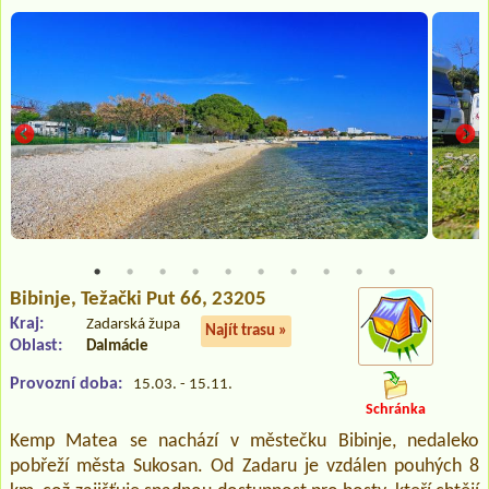
Bibinje
, Težački Put 66, 23205
Kraj:
Zadarská župa
Najít trasu »
Oblast:
Dalmácie
Provozní doba:
15.03. - 15.11.
Schránka
Kemp Matea se nachází v městečku Bibinje, nedaleko
pobřeží města Sukosan. Od Zadaru je vzdálen pouhých 8