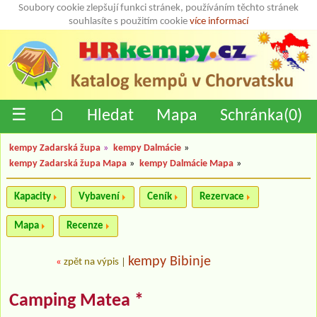
Soubory cookie zlepšují funkci stránek, používáním těchto stránek
souhlasíte s použitím cookie
více informací
☰
⌂
Hledat
Mapa
Schránka(
0
)
kempy Zadarská župa
»
kempy Dalmácie
»
kempy Zadarská župa Mapa
»
kempy Dalmácie Mapa
»
Kapacity
Vybavení
Ceník
Rezervace
Mapa
Recenze
kempy Bibinje
«
zpět na výpis
|
Camping Matea *