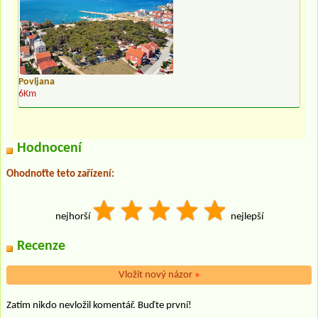
Povljana
6Km
Hodnocení
Ohodnoťte teto zařízení:
nejhorší
nejlepší
Recenze
Vložit nový názor
»
Zatím nikdo nevložil komentář. Buďte první!