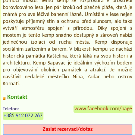
pomocí mostu. Tento kemp se rozprostírá v prostředí
borovicového lesa, jen pár kroků od písečné pláže, která je
známá pro své léčivé bahenní lázně. Umístění v lese nejen
poskytuje příjemný stín a ochranu před sluncem, ale také
vytváří atmosféru spojení s přírodou. Díky spojení s
mostem je tento kemp snadno dostupný a zároveň nabízí
jedinečnou izolaci od ruchu města. Kemp disponuje
sociálním zařízením a barem. V blízkosti kempu se nachází
historická památka Kaštelina, která láká na svou historii a
architekturu. Kemp Sapavac je ideálním výchozím bodem
pro objevování okolních památek a atrakcí. Je možné
navštívit nedaleké městečko Nina, Zadar nebo ostrov
Kornati.
Kontakt
www.facebook.com/pages/
Telefon:
+385 912 072 267
Zaslat rezervaci/dotaz