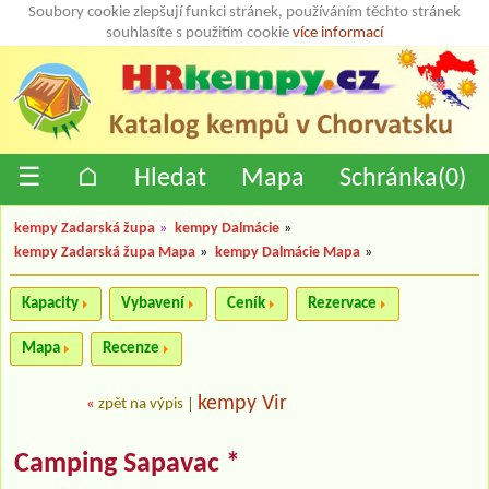
Soubory cookie zlepšují funkci stránek, používáním těchto stránek
souhlasíte s použitím cookie
více informací
☰
⌂
Hledat
Mapa
Schránka(
0
)
kempy Zadarská župa
»
kempy Dalmácie
»
kempy Zadarská župa Mapa
»
kempy Dalmácie Mapa
»
Kapacity
Vybavení
Ceník
Rezervace
Mapa
Recenze
kempy Vir
«
zpět na výpis
|
Camping Sapavac *